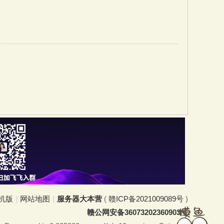
机版
|
网站地图
|
服务器大本营
(
赣ICP备2021009089号
)
赣公网安备36073202360903号