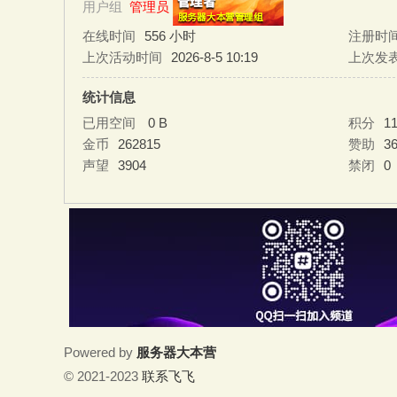
用户组
管理员
大
在线时间
556 小时
注册时
上次活动时间
2026-8-5 10:19
上次发
统计信息
已用空间
0 B
积分
1
金币
262815
赞助
3
声望
3904
禁闭
0
本
Powered by
服务器大本营
营
© 2021-2023
联系飞飞