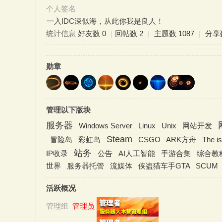
个人签名
一入IDC深似海，从此你我是良人！
统计信息
好友数 0
|
回帖数 2
|
主题数 1087
|
分享
务
勋章
管理以下版块
服务器
Windows Server
Linux
Unix
网站开发
器
Steam
冒险岛
彩虹岛
CSGO
ARK方舟
The 
站务
IP收录
公告
AI人工智能
手游合集
综合教
世界
服务器托管
流媒体
侠盗猎车手GTA
SCUM
活跃概况
管理组
管理员