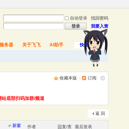
自动登录
找回密码
登录
我要入营
服务器
关于飞飞
AI助手
快捷导航
收藏本版
|
订阅
网站底部扫码加群/频道
返 回
新窗
作者
回复/查
最后发表