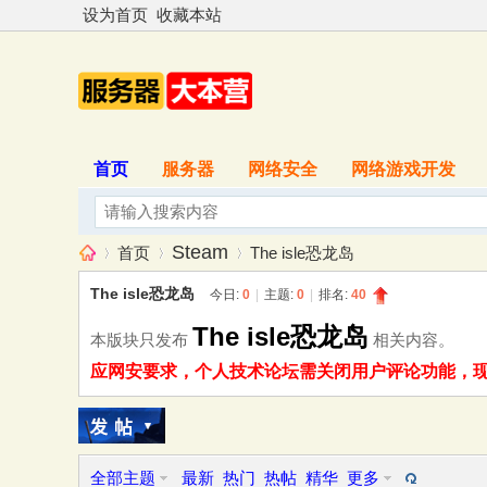
设为首页
收藏本站
首页
服务器
网络安全
网络游戏开发
Steam
首页
The isle恐龙岛
The isle恐龙岛
今日:
0
|
主题:
0
|
排名:
40
The isle恐龙岛
本版块只发布
相关内容。
服
»
›
›
应网安要求，个人技术论坛需关闭用户评论功能，现已
全部主题
最新
热门
热帖
精华
更多