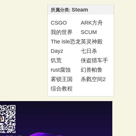
Steam
所属分类:
CSGO
ARK方舟
我的世界
SCUM
The isle恐龙
英灵神殿
岛
Dayz
七日杀
饥荒
侠盗猎车手
GTA
rust腐蚀
幻兽帕鲁
雾锁王国
杀戮空间2
综合教程