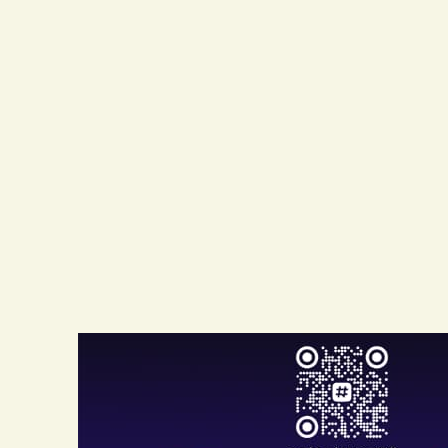
大
本
营