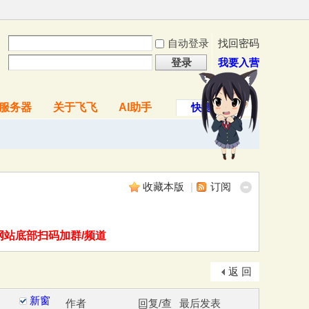
自动登录
找回密码
登录
我要入营
服务器
关于飞飞
AI助手
快捷导航
收藏本版
|
订阅
网站底部扫码加群/频道
返 回
新窗
作者
回复/查
最后发表