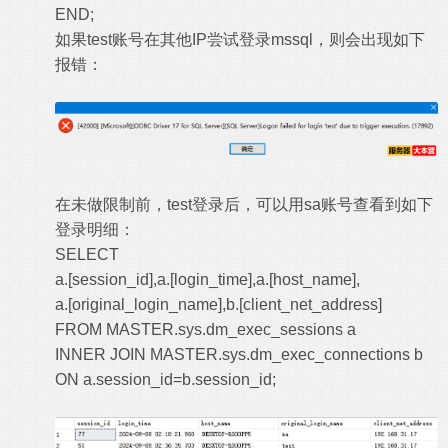
END;
如果test账号在其他IP尝试登录mssql，则会出现如下
报错：
在未做限制前，test登录后，可以用sa账号查看到如下
登录明细：
SELECT
a.[session_id],a.[login_time],a.[host_name],
a.[original_login_name],b.[client_net_address]
FROM MASTER.sys.dm_exec_sessions a
INNER JOIN MASTER.sys.dm_exec_connections b
ON a.session_id=b.session_id;