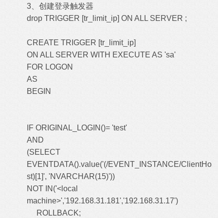
3、创建登录触发器
drop TRIGGER [tr_limit_ip] ON ALL SERVER ;
CREATE TRIGGER [tr_limit_ip]
ON ALL SERVER WITH EXECUTE AS 'sa'
FOR LOGON
AS
BEGIN
IF ORIGINAL_LOGIN()= 'test'
AND
(SELECT
EVENTDATA().value('(/EVENT_INSTANCE/ClientHo
st)[1]', 'NVARCHAR(15)'))
NOT IN('<local
machine>','192.168.31.181','192.168.31.17')
ROLLBACK;