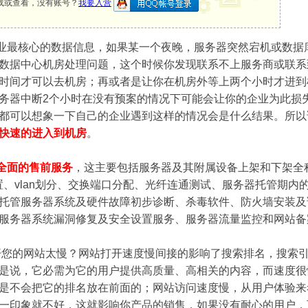
载或查看，没有账号？
我要入营
核心的数据信息，如果某一个夜晚，服务器突然宕机或数据库
数据中心机房处理问题，这个时候你发现联系不上服务商或联系
时间才可以去机房；再或者是让你在机房外等上两个小时才进到
务器中断2个小时在没有预案的情况下可能会让你的企业为此损
都可以想象一下自己的企业遇到这样的情况会是什么结果。所以
快速的进入到机房
。
全面的售前服务
，这主要包括服务器及其附属设备上架和下架全
设置、vlan划分、交换端口分配、光纤连通测试、服务器托管期
托管服务器系统及硬件故障初步诊断、杀毒软件、防火墙安装及调
服务器系统漏洞修复及安全设置服务、服务器流量监控和网站备
您的网站太慢？网站打开速度慢间接的影响了搜索排名，搜索引
是说，它必需为它的用户提供高质量、高相关的内容，而速度很
是不会把它的排名放在前面的；网站访问速度慢，从用户体验来
一印象就不好，这就影响你产品的销售，如果没有耐心的用户，