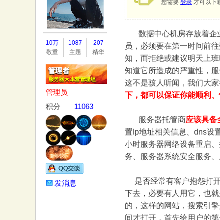
您需要
登录
才可以下
数据中心机房存放着企业最
务
10万
1087
207
员，必须要在第一时间前往
敬重
主题
精华
知，而拒绝或建议明天上班
知道它所造成的严重性，服
这不是骇人听闻，我们大家
管理员
下，都可以保证你能顺利、
积分
11063
服务器托管商
应该具备
置Ip地址相关信息、dns
器
小时服务器网络设备重启、
务、服务器系统安全服务、
是否经常有客户抱怨打开
发消息
下去，必要有人用它，也就
的，这样的网站，搜索引擎
间才打开，首先给用户的第