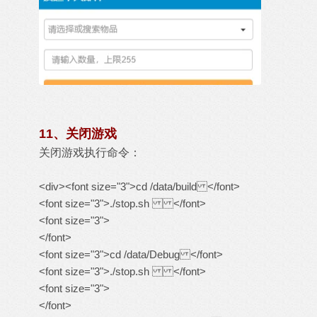
11、关闭游戏
关闭游戏执行命令：
<div><font size="3">cd /data/build </font>
<font size="3">./stop.sh </font>
<font size="3">
</font>
<font size="3">cd /data/Debug </font>
<font size="3">./stop.sh </font>
<font size="3">
</font>