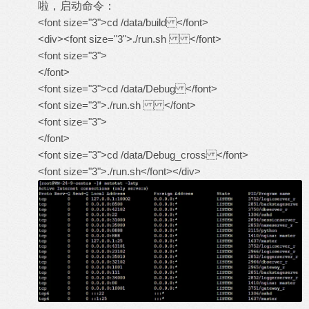
啦，启动命令：
<font size="3">cd /data/build </font>
<div><font size="3">./run.sh </font>
<font size="3">
</font>
<font size="3">cd /data/Debug </font>
<font size="3">./run.sh </font>
<font size="3">
</font>
<font size="3">cd /data/Debug_cross </font>
<font size="3">./run.sh</font></div>