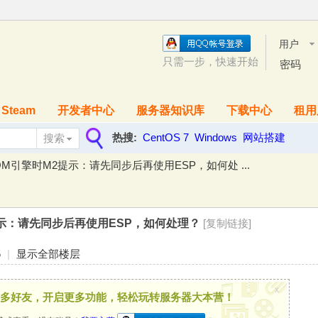
用户
名
只需一步，快速开始
密码
Steam
开发者中心
服务器知识库
下载中心
租用
热搜:
CentOS 7
Windows
网站搭建
搜索
搜
M引擎时M2提示：请先同步后再使用ESP，如何处 ...
索
示：请先同步后再使用ESP，如何处理？
[复制链接]
5
|
显示全部楼层
x
多好友，开启更多功能，轻松玩转服务器大本营！