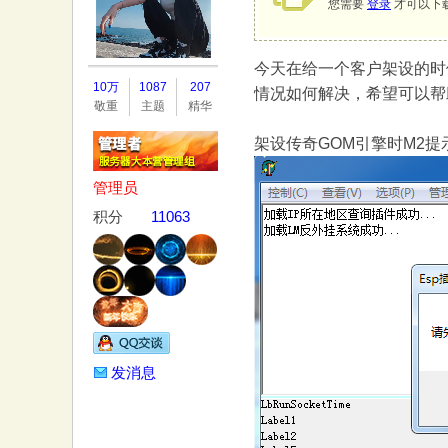
您需要
登录
才可以下
今天在给一个客户架设的时
务
10万
1087
207
情况如何解决，希望可以帮
敬重
主题
精华
架设传奇GOM引擎时M2提
管理员
积分
11063
器
发消息