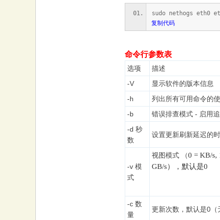
sudo nethogs eth0 e
复制代码
命令行参数表
选项
描述
-V
显示软件的版本信息
-h
列出所有可用命令的
-b
错误排查模式 - 启用
-d 秒
设置更新刷新延迟的时
数
视图模式 （
0 = KB/s,
-v 模
GB/s
）
，
默认
是
0
式
-c 数
更新次数，默认是0（
量