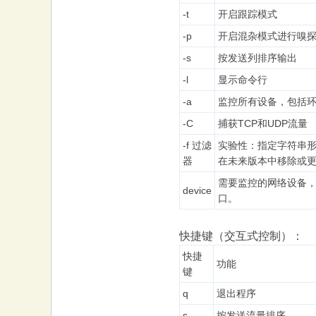
-t
开启跟踪模式
-p
开启混杂模式进行嗅
-s
按发送列排序输出
-l
显示命令行
-a
监控所有设备，包括环
-C
捕获TCP和UDP流量
-f 过滤
实验性：指定字符串形式
器
在未来版本中移除或
需要监控的网络设备
device
口。
快捷键（交互式控制）：
快捷
功能
键
q
退出程序
s
按发送流量排序