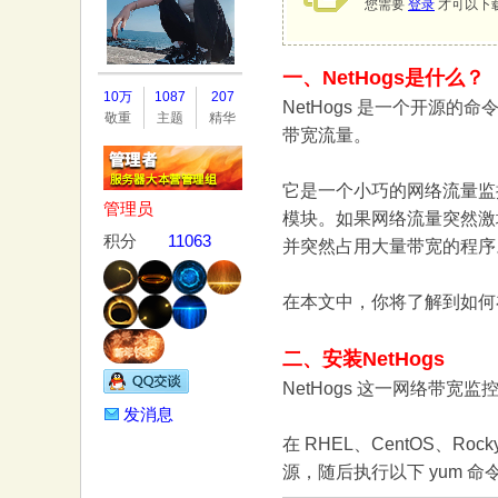
您需要
登录
才可以下
一、NetHogs是什么？
务
10万
1087
207
NetHogs 是一个开源的
敬重
主题
精华
带宽流量。
它是一个小巧的网络流量监
管理员
模块。如果网络流量突然激增
积分
11063
并突然占用大量带宽的程序
器
在本文中，你将了解到如何在U
二、安装NetHogs
NetHogs 这一网络带宽监
发消息
在 RHEL、CentOS、Rocky
源，随后执行以下 yum 命