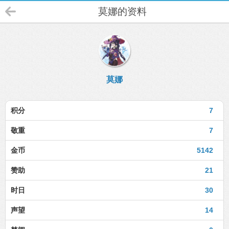
莫娜的资料
莫娜
积分
7
敬重
7
金币
5142
赞助
21
时日
30
声望
14