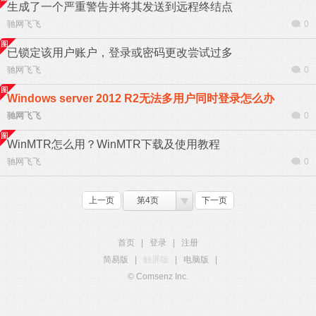
生成了一个严重警告并将其发送到远程终结点
驰网飞飞
0
已锁定该用户账户，登录或密码更改尝试过多
驰网飞飞
0
Windows server 2012 R2无法多用户同时登录怎么办
驰网飞飞
0
WinMTR怎么用？WinMTR下载及使用教程
驰网飞飞
0
上一页
第4页
下一页
首页
|
登录
|
注册
简易版
|
触屏版
|
电脑版
|
© Comsenz Inc.