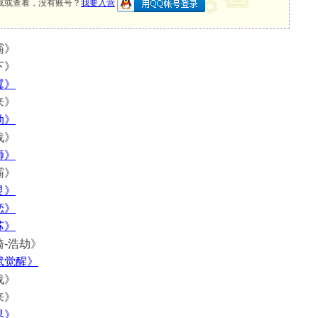
载或查看，没有账号？
我要入营
霸》
下》
翼》
来》
劫》
战》
狮》
霸》
灵》
恋》
苏》
骑-浩劫》
赋觉醒》
战》
来》
界》