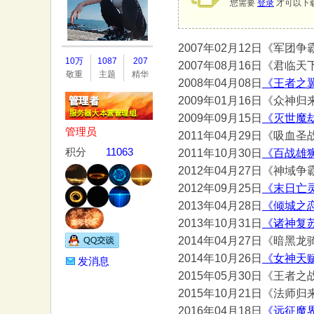
您需要
登录
才可以下
2007年02月12日《军团争
务
10万
1087
207
2007年08月16日《君临天
敬重
主题
精华
2008年04月08日
《王者之
2009年01月16日《众神归
2009年09月15日
《灭世魔
管理员
2011年04月29日《吸血圣
积分
11063
2011年10月30日
《百战雄
2012年04月27日《神域争
2012年09月25日
《末日亡
器
2013年04月28日
《倾城之
2013年10月31日
《诸神复
2014年04月27日《暗黑龙
2014年10月26日
《女神天
发消息
2015年05月30日《王者之
2015年10月21日《法师归
2016年04月18日
《远征魔