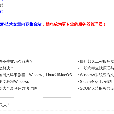
巅》
穹》
营-技术文章内容集合站
，助您成为更专业的服务器管理员！
件不生效怎么解决？
•
僵尸毁灭工程服务器
么解决？
•
一般病毒查找原理
文详细教程，Window、Linux和MacOS
•
Windows系统查
文教程Windows
•
Steam创意工坊模
指令大全及使用方法详解
•
SCUM人渣服务器
是良人！