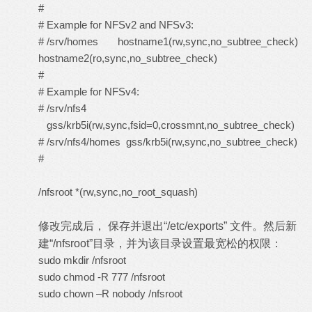
#
# Example for NFSv2 and NFSv3:
# /srv/homes hostname1(rw,sync,no_subtree_check)
hostname2(ro,sync,no_subtree_check)
#
# Example for NFSv4:
# /srv/nfs4
gss/krb5i(rw,sync,fsid=0,crossmnt,no_subtree_check)
# /srv/nfs4/homes gss/krb5i(rw,sync,no_subtree_check)
#
/nfsroot *(rw,sync,no_root_squash)
修改完成后， 保存并退出“/etc/exports” 文件。然后新
建“/nfsroot”目录，并为该目录设置最宽松的权限：
sudo mkdir /nfsroot
sudo chmod -R 777 /nfsroot
sudo chown –R nobody /nfsroot