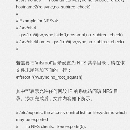
hostname2(ro,sync,no_subtree_check)
#
# Example for NFSv4:
# /srv/nfs4
gss/krb5i(rw,sync,fsid=0,crossmnt,no_subtree_check)
# /srv/nfs4/homes gss/krb5i(rw,sync,no_subtree_check)
#
若需要把“/nfsroot”目录设置为 NFS 共享目录，请在该
文件末尾添加下面的一行：
/nfsroot *(rw,sync,no_root_squash)
其中“*”表示允许任何网段 IP 的系统访问该 NFS 目
录。添加完成后，文件内容如下所示。
# /etc/exports: the access control list for filesystems which
may be exported
# to NFS clients. See exports(5).