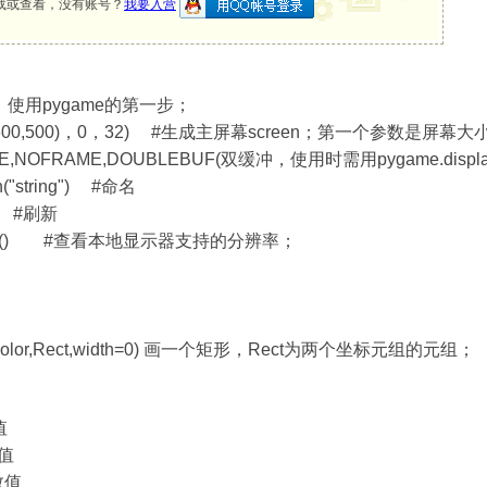
载或查看，没有账号？
我要入营
函数，使用pygame的第一步；
et_mod((600,500)，0，32) #生成主屏幕screen；第一个参
BLE,NOFRAME,DOUBLEBUF(双缓冲，使用时需用pygame.disp
on("string") #命名
() #刷新
st_modes() #查看本地显示器支持的分辨率；
face,color,Rect,width=0) 画一个矩形，Rect为两个坐标元组的元组；
值
数值
数值