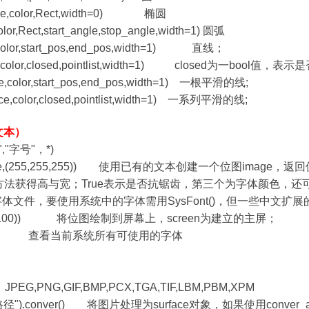
rface,color,Rect,width=0) 椭圆
olor,Rect,start_angle,stop_angle,width=1) 圆弧
ce,color,start_pos,end_pos,width=1) 直线；
face,color,closed,pointlist,width=1) closed为一bool值，
ace,color,start_pos,end_pos,width=1) 一根平滑的线;
face,color,closed,pointlist,width=1) 一系列平滑的线;
文本）
","字号"，*)
ext,True,(255,255,255)) 使用已有的文本创建一个位图image
t_width()的方法获得高与宽；True表示是否抗锯齿，第三个为字
字体文件，要使用系统中的字体需用SysFont()，但一些中文扩
ge,(100,100)) 将位图绘制到屏幕上，screen为建立的主屏；
t_fonts() 查看当前系统所有可使用的字体
G,PNG,GIF,BMP,PCX,TGA,TIF,LBM,PBM,XPM
("图片路径").conver() 将图片处理为surface对象，如果使用con