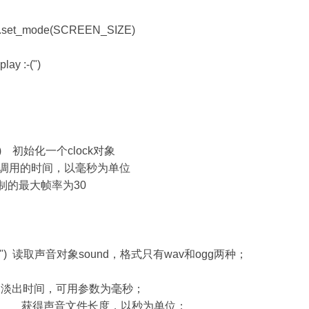
y.set_mode(SCREEN_SIZE)
lay :-(")
lock() 初始化一个clock对象
一个上次调用的时间，以毫秒为单位
游戏绘制的最大帧率为30
d("文件") 读取声音对象sound，格式只有wav和ogg两种；
出时间，可用参数为毫秒；
 获得声音文件长度，以秒为单位；