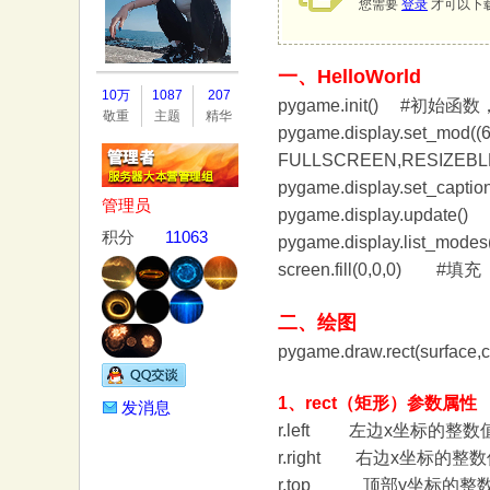
您需要
登录
才可以下
一、HelloWorld
务
10万
1087
207
pygame.init() #初始
敬重
主题
精华
pygame.display.s
FULLSCREEN,RESIZE
pygame.display.set_capti
管理员
pygame.display.update
积分
11063
pygame.display.li
screen.fill(0,0,0) #填充
器
二、绘图
pygame.draw.rect(sur
1、rect（矩形）参数属性
发消息
r.left 左边x坐标的整数
r.right 右边x坐标的整
r.top 顶部y坐标的整