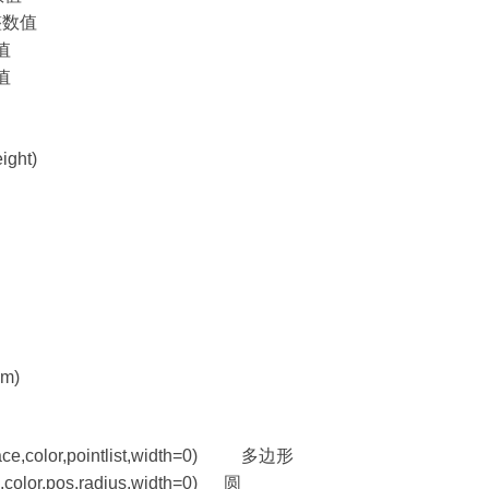
整数值
值
值
ght)
om)
face,color,pointlist,width=0) 多边形
e,color,pos,radius,width=0) 圆