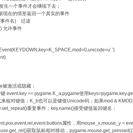
() 等待发生一个事件才会继续下去；
l() 会根据现在的情形返回一个真实的事件
cked(事件名) 过滤
ed() 允许事件
.Event(KEYDOWN,key=K_SPACE,mod=0,unicode=u' ')
nt)
ame被激活或隐藏；
nt.key == pygame.K_a,pygame使用keys=pygame.k
方式来核对键值；K_b也可以是键值Unicode码；如果mod & KMO
ey.set_repeat()重复事件；key.name()接受键值返回键名；
s,event.rel,event.buttons属性，用mouse_x,mouse_y = e
se.get_rel()获取鼠标相对移动，pygame.mouse.get_pre