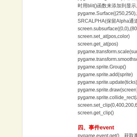
时用blit()函数来添加到显
pygame.Surface((2
SRCALPHA(保留Alpha
screen.subsurface((
screen.set_at(p
screen.get_a
pygame.transform.scale(s
pygame.transform.smo
pygame.sprite.G
pygame.sprite.add(s
pygame.sprite.update(ticks
pygame.sprite.draw(screen
pygame.sprite.collide_re
screen.set_clip(0,400
screen.get_cli
四、事件event
pygame.event.get()