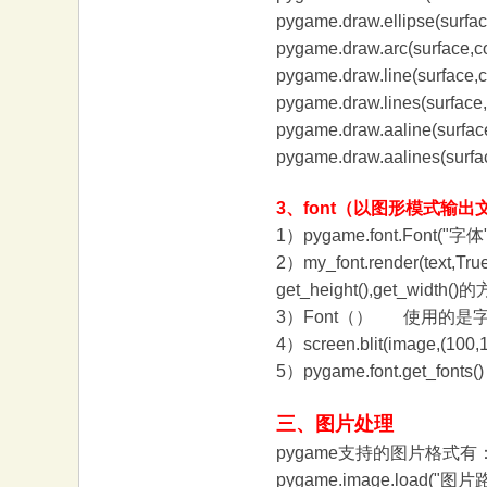
pygame.draw.ellipse(su
pygame.draw.arc(surface,c
pygame.draw.line(surfa
pygame.draw.lines(sur
pygame.draw.aaline(surf
pygame.draw.aalines(sur
3、font（以图形模式输出
1）pygame.font.Font("字体
2）my_font.render(t
get_height(),ge
3）Font（） 使用的是
4）screen.blit(ima
5）pygame.font.ge
三、图片处理
pygame支持的图片格式有：JPE
pygame.image.load