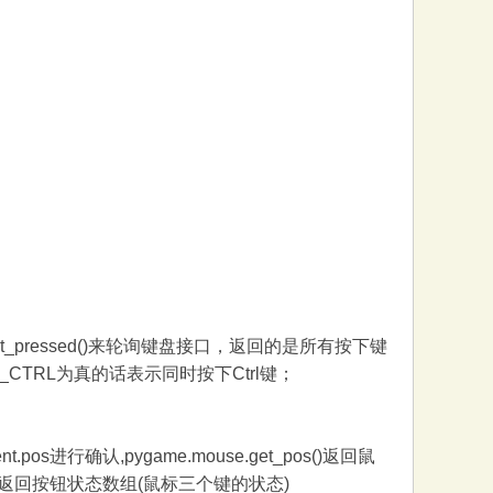
ey.get_pressed()来轮询键盘接口，返回的是所有按下键
D_CTRL为真的话表示同时按下Ctrl键；
vent.pos进行确认,pygame.mouse.get_pos()返回鼠
ssed()返回按钮状态数组(鼠标三个键的状态)