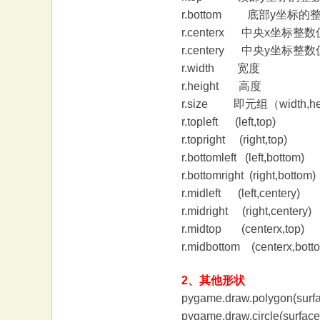
r.bottom 底部y坐标的
大
r.centerx 中央x坐标整数
r.centery 中央y坐标整数
r.width 宽度
r.height 高度
r.size 即元组（width,hei
r.topleft (left,top)
r.topright (right,top)
r.bottomleft (left,bottom)
本
r.bottomright (right,bottom)
r.midleft (left,centery)
r.midright (right,centery)
r.midtop (centerx,top)
r.midbottom (centerx,bott
2、其他形状
pygame.draw.polygon(sur
营
pygame.draw.circle(surfac