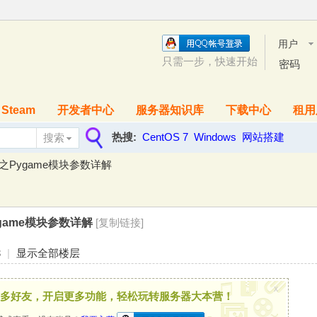
用户
名
只需一步，快速开始
密码
Steam
开发者中心
服务器知识库
下载中心
租用
热搜:
CentOS 7
Windows
网站搭建
搜索
搜
程之Pygame模块参数详解
索
ygame模块参数详解
[复制链接]
3
|
显示全部楼层
x
多好友，开启更多功能，轻松玩转服务器大本营！