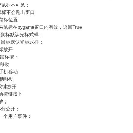
se) 使鼠标不可见；
e) 使鼠标不会跑出窗口
设置鼠标位置
() 如果鼠标在pygame窗口内有效，返回True
) 设置鼠标默认光标式样；
) 获取鼠标默认光标式样；
鼠标放开
 鼠标按下
柄移动
有手机移动
手柄移动
按键放开
手柄按键按下
缩放；
部分公开；
了一个用户事件；