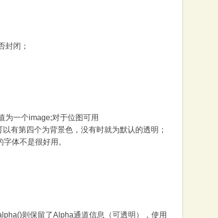
表示是否封闭；
，返回值为一个image;对于位图可用
体颜色，还可以有第四个为背景色，没有时就为默认的透明；
展的字体不是很好用。
ver_alpha()则保留了Alpha通道信息（可透明），使用