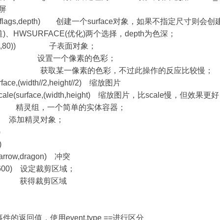
示屏
50,250),flags,depth) 创建一个surface对象，如果不指定尺
通道)、HWSURFACE(优化)两个选择，depth为色深；
0,0),(80,80)) 子表面对象；
os,color) 设置一个像素的色彩；
t(pos) 获取某一像素的色彩，不过此操作的反应比较慢；
urface,(width//2,height//2) 缩放图片
othscale(surface,(width,height) 缩放图片，比scale慢，但效果更
roup() 精灵组，一个简单的实体容器；
prite) 添加精灵对象；
)
)
ct(arrow,dragon) 冲突
,200,600) 设定裁剪区域；
p() 获得裁剪区域
 获取事件的返回值，使用event.type ==进行区分