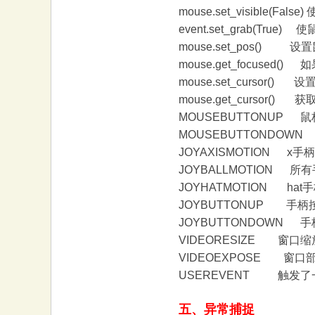
mouse.set_visible(Fal
event.set_grab(Tru
mouse.set_pos() 
mouse.get_focused
mouse.set_cursor(
mouse.get_cursor(
MOUSEBUTTONUP 
MOUSEBUTTONDOWN
JOYAXISMOTION x手
JOYBALLMOTION 所
JOYHATMOTION hat
JOYBUTTONUP 手柄
JOYBUTTONDOWN 
VIDEORESIZE 窗口
VIDEOEXPOSE 窗口
USEREVENT 触发
五、异常捕捉