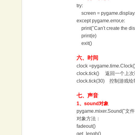
try:
screen = pygame.displa
except pygame.error,e:
print("Can't create the disp
print(e)
exit()
六、时间
clock =pygame.time.C
clock.tick() 返回
clock.tick(30) 控制
七、声音
1、sound对象
pygame.mixer.Soun
对象方法：
fadeout() 淡
get_lengh()