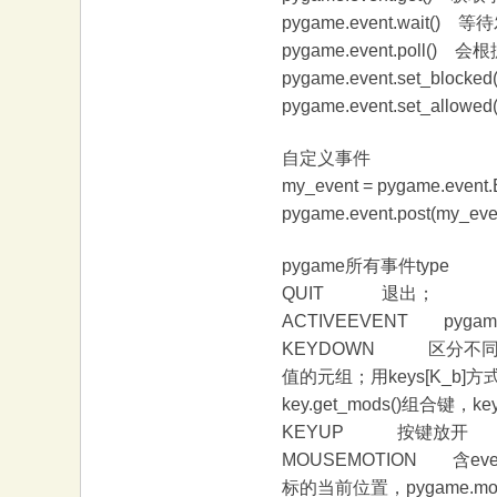
pygame.event.wait
pygame.event.pol
pygame.event.set_blo
pygame.event.set_allow
自定义事件
my_event = pygame.event
pygame.event.post(my_eve
pygame所有事件type
QUIT 退出；
ACTIVEEVENT pyg
KEYDOWN 区分不同键 eve
值的元组；用keys[K_b]
key.get_mods()组合键，k
KEYUP 按键放开
MOUSEMOTION 含event.po
标的当前位置，pygame.mou