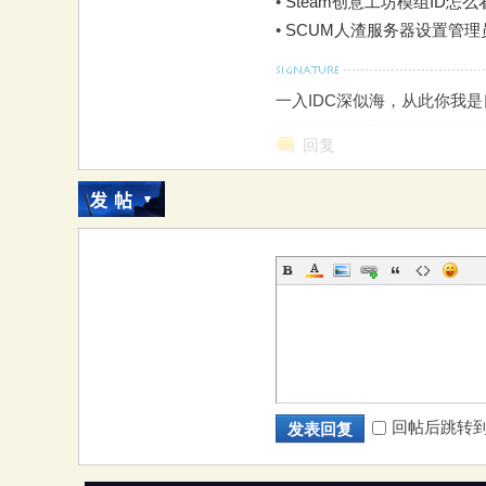
•
Steam创意工坊模组ID怎么
•
SCUM人渣服务器设置管
一入IDC深似海，从此你我
回复
回帖后跳转
发表回复