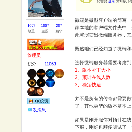
您需要
登录
才可以下
微端是微型客户端的简写，
务
10万
1087
207
家本地的客户端文件夹中，
敬重
主题
精华
此就演变出微端服务器，其
既然咱们已经知道了微端和
管理员
选择微端服务器需要考虑到
积分
11063
1、版本补丁大小
2、预计在线人数
器
3、稳定快速
并不是所有的传奇都需要做
了，其他类型的版本基本上
发消息
如果是刚开服你对预计在线
下服，刚好也顺便测试了，