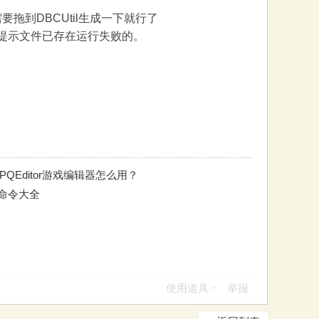
要拖到DBCUtil生成一下就行了
话会提示文件已存在运行失败的。
QEditor游戏编辑器怎么用？
命令大全
使用道具
举报