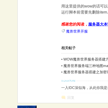
大
用这里提供的wow的话可以把
运行脚本前需要先删除item
感谢您的阅读，
服务器大本
魔兽世界开服
相关帖子
本
•
WOW魔兽世界服务器搭建
•
魔兽世界服务端三种地图maps
•
魔兽世界服务器搭建之加密客
一入IDC深似海，从此你我
回复
营