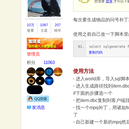
您需要
登录
才可以下
每次要生成物品的问号补丁
务
10万
1087
207
敬重
主题
精华
使用之前自己改一下脚本里的生
select sqlgenerate 
复制代码
管理员
积分
11063
使用方法
器
·
进入world库，导入sq
·
进入生成路径找到item.dbc.
#下面的步骤选一个
·
把item.dbc复制到客户端
发消息
·
找一个mpq补丁，用诸如MPQ
了
·
自己新建一个新的mpq然后按照