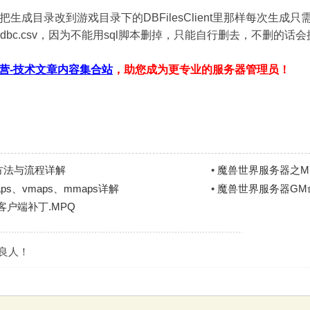
生成目录改到游戏目录下的DBFilesClient里那样每次生成只需
.dbc.csv，因为不能用sql脚本删掉，只能自行删去，不删的
营-技术文章内容集合站
，助您成为更专业的服务器管理员！
方法与流程详解
•
魔兽世界服务器之MP
、vmaps、mmaps详解
•
魔兽世界服务器GM
户端补丁.MPQ
是良人！