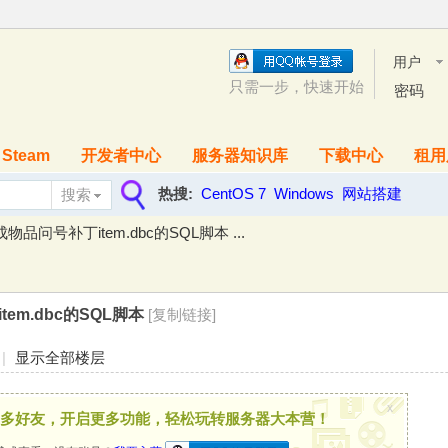
用户
名
只需一步，快速开始
密码
Steam
开发者中心
服务器知识库
下载中心
租用
热搜:
CentOS 7
Windows
网站搭建
搜索
搜
品问号补丁item.dbc的SQL脚本 ...
索
em.dbc的SQL脚本
[复制链接]
|
显示全部楼层
x
多好友，开启更多功能，轻松玩转服务器大本营！