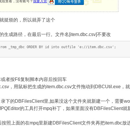
载或查看，没有账号？
我要入营
就挺烦的，所以就弄了这个
成路径，在最后一行。文件名[item.dbc.csv]不要改
from _tmp_dbc ORDER BY id into outfile 'e://item.dbc.csv';
l脚本或者按F6复制脚本内容后按回车
csv，用鼠标把生成的item.dbc.csv文件拖动到DBCUtil.exe，就
目录下的DBFilesClient里,如果没这个文件夹就新建一个，需要
Editor的工具打开mpq补丁，如果里面没有DBFilesClien
上面的在mpq里新建DBFilesClient文件夹再把item.dbc放