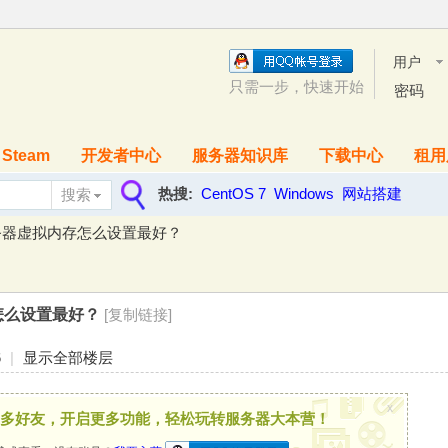
用户
名
只需一步，快速开始
密码
Steam
开发者中心
服务器知识库
下载中心
租用
热搜:
CentOS 7
Windows
网站搭建
搜索
搜
s服务器虚拟内存怎么设置最好？
索
存怎么设置最好？
[复制链接]
6
|
显示全部楼层
x
多好友，开启更多功能，轻松玩转服务器大本营！