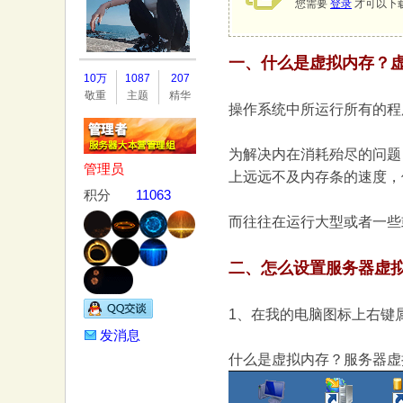
您需要
登录
才可以下
一、什么是虚拟内存？
务
10万
1087
207
敬重
主题
精华
操作系统中所运行所有的程
为解决内在消耗殆尽的问题
管理员
上远远不及内存条的速度，
积分
11063
而往往在运行大型或者一些
器
二、怎么设置服务器虚
1、在我的电脑图标上右键
发消息
什么是虚拟内存？服务器虚