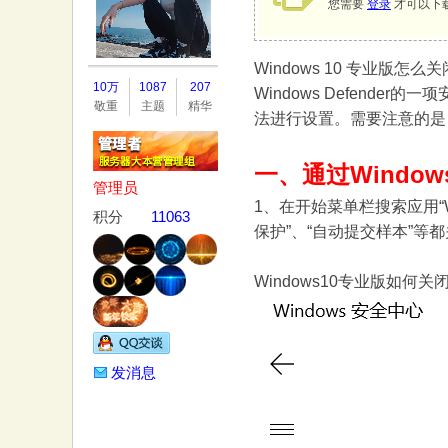
您需要
登录
才可以下
Windows 10 专业
务
10万
1087
207
Windows Defen
敬重
主题
精华
法进行设置。需要注意的是
一、通过Windo
管理员
1、在开始菜单栏搜索应用“W
积分
11063
保护”、“自动提交样本”等
器
Windows10专业版如何关
发消息