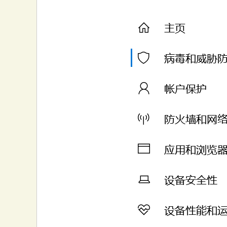
大
本
营