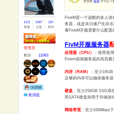
您需要
登录
才可以下
FiveM是一个超酷的多
务
10万
1087
207
务器，或是末日僵尸生存乐园
敬重
主题
精华
看FiveM开服需要什么配置
FivM开服服务器
管理员
处理器（CPU）
：推荐使用I
积分
11063
Fivem游戏服务器的高负
器
内存（RAM）
：至少16G
足够的内存可以确保服务器
硬盘
：至少256GB SS
发消息
而SATA硬盘则用于存储游
网络带宽
：至少100Mb