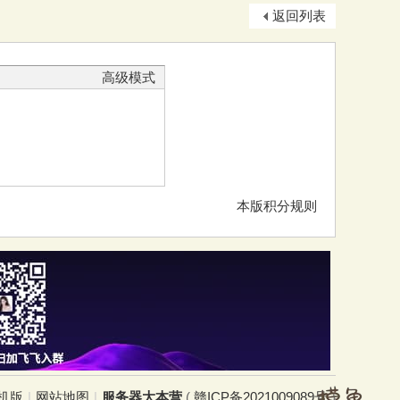
返回列表
高级模式
本版积分规则
机版
|
网站地图
|
服务器大本营
(
赣ICP备2021009089号
)