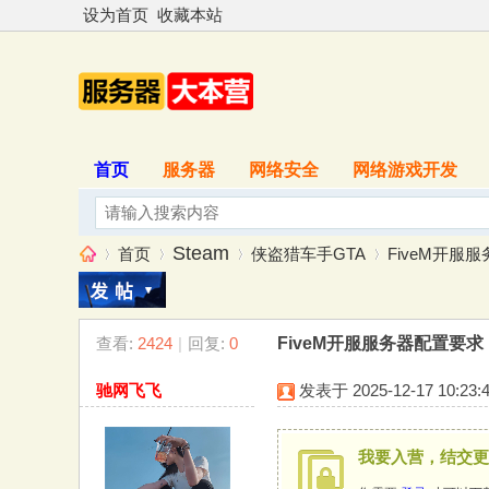
设为首页
收藏本站
首页
服务器
网络安全
网络游戏开发
Steam
首页
侠盗猎车手GTA
FiveM开服
查看:
2424
|
回复:
0
FiveM开服服务器配置要求
服
»
›
›
›
驰网飞飞
发表于 2025-12-17 10:23:
我要入营，结交更