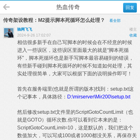
热血传奇
回复
传奇架设教程：M2提示脚本死循环怎么处理？
看全部
驰网飞飞
楼主
2024-9-26 17:02:07
收藏
相信很多新手在自己写脚本的时候会在不经意的时候
进入一些误区，这些误区里面最大的就是“脚本死循
环”，脚本死循环也是新手写脚本最容易碰到的错误，
有些新手碰到脚本死循环的时候不知道如何处理，其
实处理很简单，大家可以根据下面的说明操作即可！
首先在服务端里(也就是所谓的版本)找到：setup.txt这
个记事本，具体路径：
D:\mirserver\Mir200\setup.txt
然后修改setup.txt文件里的ScriptGotoCountLimit（也
就是GOTO）循环次数.你可以看到它本来的是：
ScriptGotoCountLimit=10，这是默认的，我们把这个
数值加大，可以写成100或者1000都没关系，再保存关