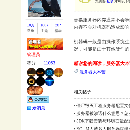
您需要
登录
才可以下
更换服务器内存通常不会导
务
10万
1087
207
内存不会对机器码造成影响
敬重
主题
精华
机器码一般是由操作系统生
况，可能是由于其他硬件的
管理员
积分
11063
感谢您的阅读，服务器大本
服务器大本营
器
相关帖子
•
僵尸毁灭工程服务器配置文
发消息
•
服务器被渗透什么意思？怎
•
JDK下载安装与环境变量配置图
•
SCUM人渣多人服务器搭建图