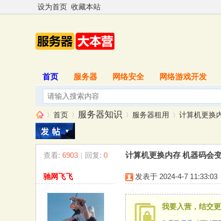
设为首页
收藏本站
首页
服务器
网络安全
网络游戏开发
服务器知识
首页
服务器租用
计算机更换
查看:
6903
|
回复:
0
计算机更换内存 机器码会
服
»
›
›
›
驰网飞飞
发表于 2024-4-7 11:33:03
我要入营，结交更