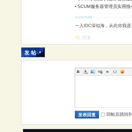
大
•
SCUM服务器管理员实用
一入IDC深似海，从此你我
回复
本
回帖后跳转
发表回复
营