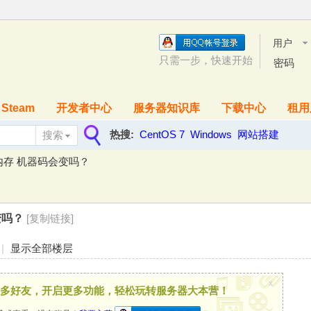
用户
名
只需一步，快速开始
密码
Steam
开发者中心
服务器知识库
下载中心
租用
热搜:
CentOS 7
Windows
网站搭建
搜索
搜
内存 机器码会变吗？
索
变吗？
[复制链接]
|
显示全部楼层
x
多好友，开启更多功能，轻松玩转服务器大本营！