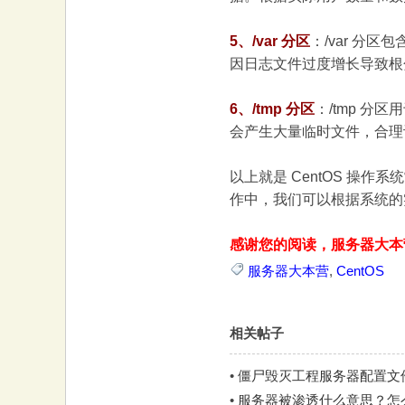
大
5、/var 分区
：/var 分
因日志文件过度增长导致根
6、/tmp 分区
：/tmp 分
会产生大量临时文件，合理
以上就是 CentOS 
作中，我们可以根据系统的
本
感谢您的阅读，服务器大本
服务器大本营
,
CentOS
相关帖子
•
僵尸毁灭工程服务器配置文
营
•
服务器被渗透什么意思？怎