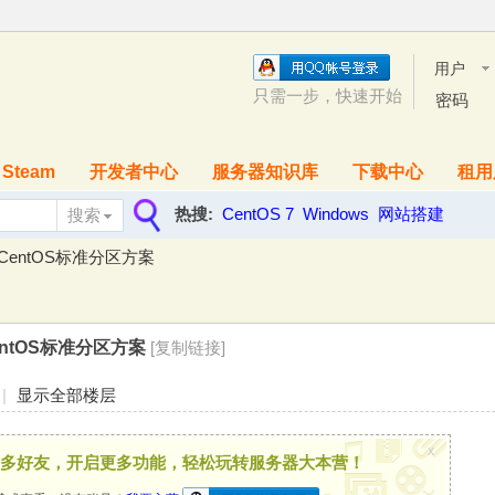
用户
名
只需一步，快速开始
密码
Steam
开发者中心
服务器知识库
下载中心
租用
热搜:
CentOS 7
Windows
网站搭建
搜索
搜
CentOS标准分区方案
索
entOS标准分区方案
[复制链接]
|
显示全部楼层
x
多好友，开启更多功能，轻松玩转服务器大本营！