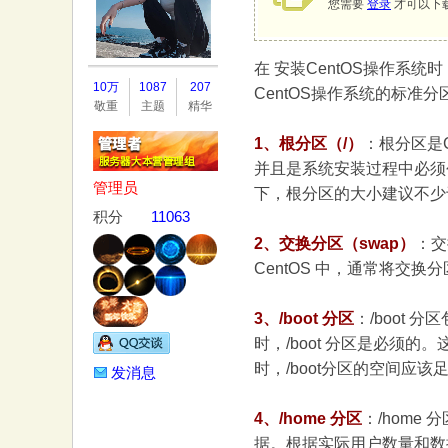
您需要
登录
才可以下
在 安装CentOS操作
务
10万
1087
207
CentOS操作系统的标
敬重
主题
精华
1、根分区（/）
：根分区是
并且是系统安装过程中必须
管理员
下，根分区的大小建议不少
积分
11063
2、交换分区（swap）
：交
CentOS 中，通常将交
器
3、/boot 分区
：/boot
时，/boot 分区是必须
时，/boot分区的空间应
发消息
4、/home 分区
：/hom
据。根据实际用户数量和数据