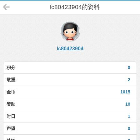
lc80423904的资料
lc80423904
积分
0
敬重
2
金币
1015
赞助
10
时日
1
声望
0