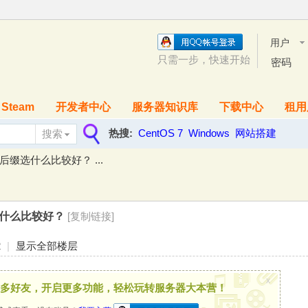
用户
名
只需一步，快速开始
密码
Steam
开发者中心
服务器知识库
下载中心
租用
热搜:
CentOS 7
Windows
网站搭建
搜索
搜
缀选什么比较好？ ...
索
什么比较好？
[复制链接]
2
|
显示全部楼层
x
多好友，开启更多功能，轻松玩转服务器大本营！