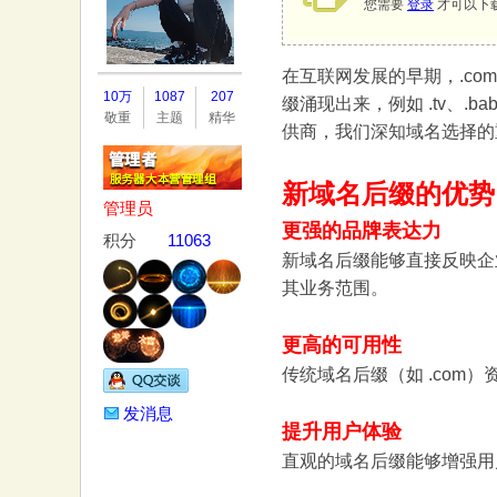
您需要
登录
才可以下
在互联网发展的早期，.c
务
10万
1087
207
缀涌现出来，例如 .tv、
敬重
主题
精华
供商，我们深知域名选择的
新域名后缀的优势
管理员
更强的品牌表达力
积分
11063
新域名后缀能够直接反映企
其业务范围。
器
更高的可用性
传统域名后缀（如 .co
发消息
提升用户体验
直观的域名后缀能够增强用户