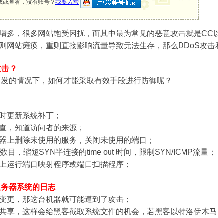
载或查看，没有账号？
我要入营
增多，很多网站饱受困扰，而其中最为常见的恶意攻击就是CC以
则网站瘫痪，重则直接影响流量导致无法生存，那么DDoS攻击
攻击？
击高发的情况下，如何才能采取有效手段进行防御呢？
时更新系统补丁；
查，知道访问者的来源；
器上删除未使用的服务，关闭未使用的端口；
，缩短SYN半连接的time out 时间，限制SYN/ICMP流量；
上运行端口映射程序或端口扫描程序；
服务器系统的日志
变更，那这台机器就可能遭到了攻击；
共享，这样会给黑客截取系统文件的机会，若黑客以特洛伊木马