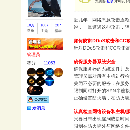
您需要
登录
才可以下
近几年，网络恶意攻击逐渐
务
10万
1087
207
说，一旦遭遇这些攻击，轻
敬重
主题
精华
如何防御DDoS攻击和CC
针对DDoS攻击和CC攻
管理员
确保服务器系统安全
积分
11063
确保服务器的系统文件并及
管理员需对所有主机进行检
器
关闭不必要的服务：在服务
限制同时打开的SYN半连接数目
正确设置防火墙，在防火墙
发消息
认真检查网络设备和主机/
只要日志出现漏洞或是时间
限制在防火墙外与网络文件