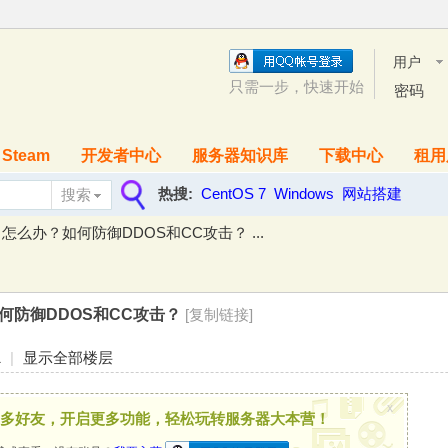
用户
名
只需一步，快速开始
密码
Steam
开发者中心
服务器知识库
下载中心
租用
热搜:
CentOS 7
Windows
网站搭建
搜索
搜
么办？如何防御DDOS和CC攻击？ ...
索
何防御DDOS和CC攻击？
[复制链接]
1
|
显示全部楼层
x
多好友，开启更多功能，轻松玩转服务器大本营！