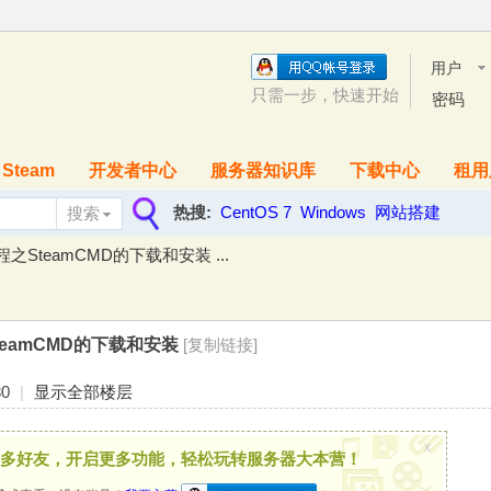
用户
名
只需一步，快速开始
密码
Steam
开发者中心
服务器知识库
下载中心
租用
热搜:
CentOS 7
Windows
网站搭建
搜索
搜
之SteamCMD的下载和安装 ...
索
teamCMD的下载和安装
[复制链接]
30
|
显示全部楼层
x
多好友，开启更多功能，轻松玩转服务器大本营！