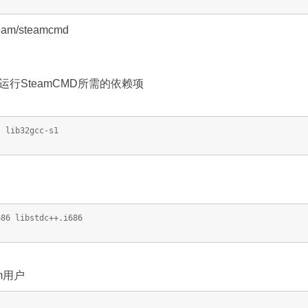
eam/steamcmd
行SteamCMD所需的依赖项
l lib32gcc-s1
686 libstdc++.i686
m用户