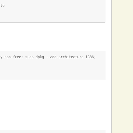
ate
ry non-free; sudo dpkg --add-architecture i386;