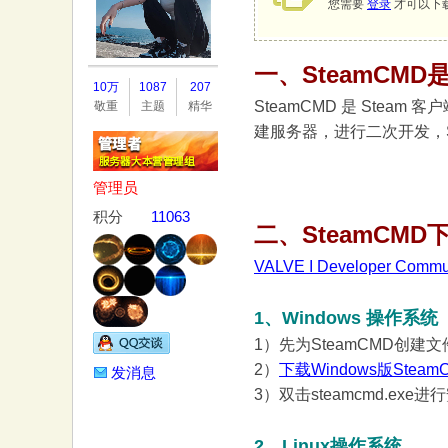
您需要
登录
才可以下
务
一、SteamCM
10万
1087
207
SteamCMD 是 Ste
敬重
主题
精华
建服务器，进行二次开发，S
管理员
积分
11063
二、SteamCMD
VALVE I Developer Co
器
1、Windows 操作系统
1）先为SteamCMD创建文件
2）
下载Windows版Steam
发消息
3）双击steamcmd.exe
2、Linux操作系统