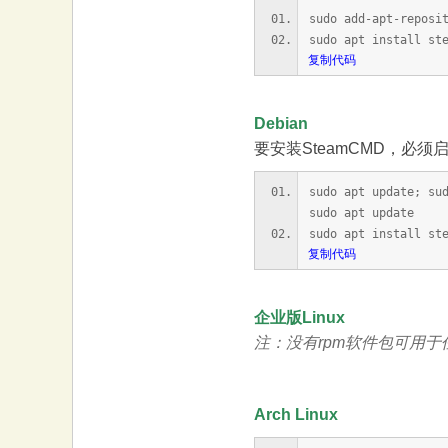
sudo add-apt-reposi
sudo apt install st
复制代码
Debian
要安装SteamCMD，必须启用no
sudo apt update; su
sudo apt update
sudo apt install st
复制代码
企业版Linux
注：没有rpm软件包可用于
Arch Linux