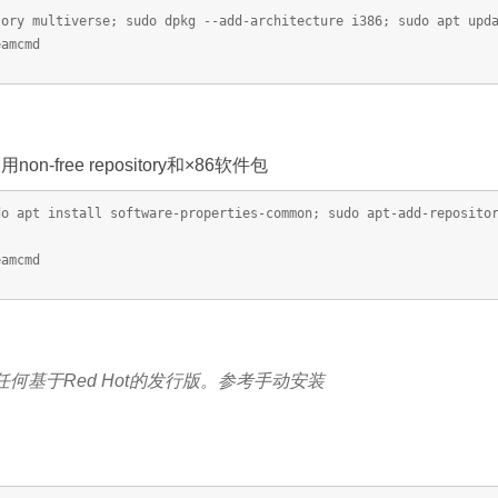
tory multiverse; sudo dpkg --add-architecture i386; sudo apt upd
eamcmd
n-free repository和×86软件包
do apt install software-properties-common; sudo apt-add-reposito
eamcmd
任何基于Red Hot的发行版。参考手动安装