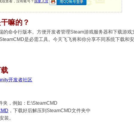
载或查看，没有账号？
我要入营
D是干嘛的？
am 客户端的命令行版本。方便开发者管理Steam游戏服务器和下载
teamCMD是必需工具。今天飞飞将和你分享不同系统下载和安装
下载
mmunity开发者社区
夹，例如：E:\SteamCMD
CMD
，下载好后解压到SteamCMD文件夹中
进行安装。