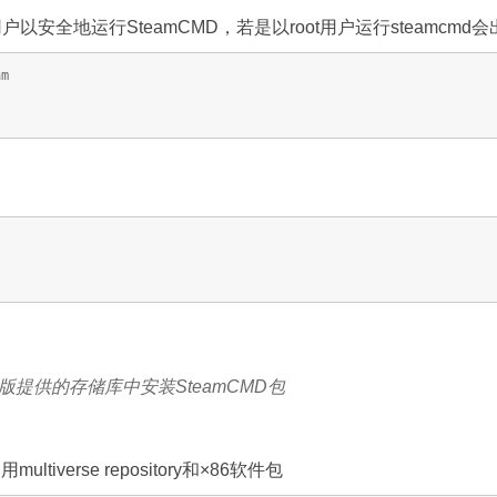
用户以安全地运行SteamCMD，若是以root用户运行steamcm
am
提供的存储库中安装SteamCMD包
tiverse repository和×86软件包