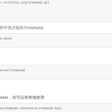
ur.archlinux.org/steamcmd.git
l软件包才能执行makepkg
se-devel
server/steamcmd
cker，你可以简单地使用
me=steamcmd cm2network/steamcmd bash