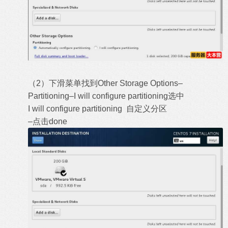
（2）下滑菜单找到Other Storage Options–
Partitioning–I will configure partitioning选中
I will configure partitioning 自定义分区
–点击done