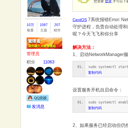
您需要
登录
才可以下
7系统报错Error: Net
务
CentOS
10万
1087
207
守护进程，负责自动处理和配置网
敬重
主题
精华
呢？今天飞飞和你分享
解决方法：
管理员
1、启动NetworkManag
积分
11063
sudo systemctl star
复制代码
器
设置服务开机自启命令：
sudo systemctl enab
发消息
复制代码
2、如果服务已经启动但仍