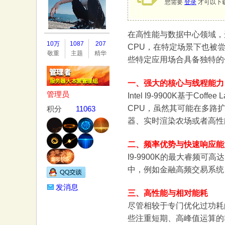
您需要
登录
才可以下
在高性能与数据中心领域，选
务
10万
1087
207
CPU，在特定场景下也被
敬重
主题
精华
些特定应用场合具备独特的
一、强大的核心与线程能力
管理员
Intel I9-9900K基
CPU，虽然其可能在多路
积分
11063
器、实时渲染农场或者高性能
器
二、频率优势与快速响应能
I9-9900K的最大睿频
中，例如金融高频交易系统
发消息
三、高性能与相对能耗
尽管相较于专门优化过功耗的
些注重短期、高峰值运算的