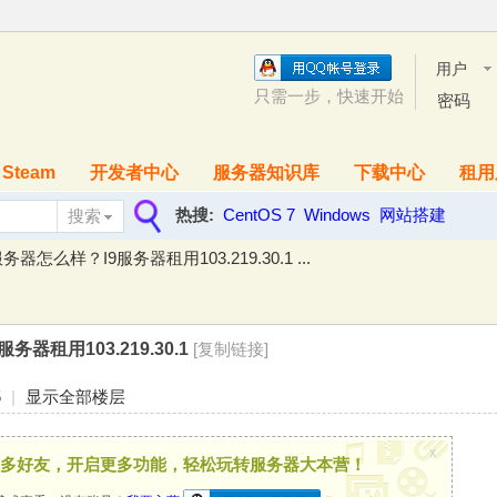
用户
名
只需一步，快速开始
密码
Steam
开发者中心
服务器知识库
下载中心
租用
热搜:
CentOS 7
Windows
网站搭建
搜索
搜
K服务器怎么样？I9服务器租用103.219.30.1 ...
索
务器租用103.219.30.1
[复制链接]
5
|
显示全部楼层
x
多好友，开启更多功能，轻松玩转服务器大本营！