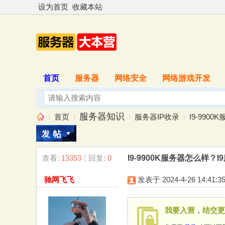
设为首页
收藏本站
首页
服务器
网络安全
网络游戏开发
服务器知识
首页
服务器IP收录
I9-9900
查看:
13353
|
回复:
0
I9-9900K服务器怎么样？I9服
服
»
›
›
›
驰网飞飞
发表于 2024-4-26 14:41:3
我要入营，结交更