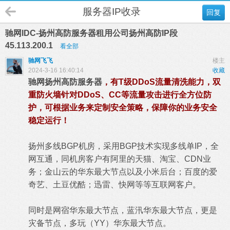
服务器IP收录
回复
驰网IDC-扬州高防服务器租用公司扬州高防IP段
45.113.200.1
看全部
驰网飞飞
楼主
2024-3-16 16:40:14
收藏
驰网扬州高防服务器
，有T级DDoS流量清洗能力，双
重防火墙针对DDoS、CC等流量攻击进行全方位防
护，可根据业务来定制安全策略，保障你的业务安全
稳定运行！
扬州多线BGP机房，采用BGP技术实现多线单IP，全
网互通，同机房客户有阿里的天猫、淘宝、CDN业
务；金山云的华东最大节点以及小米后台；百度的爱
奇艺、土豆优酷；迅雷、快网等等互联网客户。
同时是网宿华东最大节点，蓝汛华东最大节点，更是
灾备节点，多玩（YY）华东最大节点。