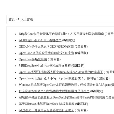
首页
› AI人工智能
Dify和Coze扣子智能体平台深度对比：AI应用开发利器选择指南
(0篇回
AI IDE是什么？AI IDE有哪些？
(0篇回复)
GEO优化是什么意思？GEO与SEO的区别
(0篇回复)
OpenClaw 微信公众号半自动发文skill安装
(0篇回复)
OpenClaw多场景应用
(0篇回复)
利用DeepSeek生成小红书Html图文教程
(0篇回复)
OpenClaw配置飞书机器人图文教程-实现24小时在线的数字员工
(0篇回
OpenClaw可以做什么？不写一行代码就能管孩子、搭网站
(0篇回复)
Windows系统部署OpenClaw龙虾保姆级教程，轻松搭建专属AI Agent
(
什么是AI智能体？AI智能体和大模型的区别是什么？
(0篇回复)
AI智能体搭建实战教程之DeepSeek的Ollama部署FastAPI封装调用
(0篇回
基于Ollama本地部署DeepSeek R1模型教程
(0篇回复)
AI这么火，可以用云服务器做些什么呢？
(0篇回复)