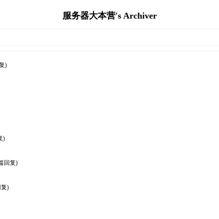
服务器大本营's Archiver
复)
复)
0篇回复)
复)