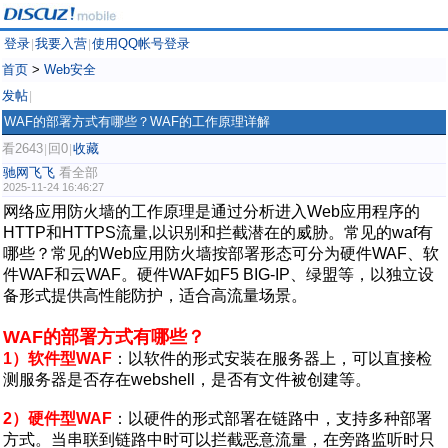
登录
我要入营
使用QQ帐号登录
|
|
首页
>
Web安全
发帖
|
WAF的部署方式有哪些？WAF的工作原理详解
看2643
回0
收藏
|
|
驰网飞飞
看全部
2025-11-24 16:46:27
网络应用防火墙的工作原理是通过分析进入Web应用程序的
HTTP和HTTPS流量,以识别和拦截潜在的威胁。常见的waf有
哪些？常见的Web应用防火墙按部署形态可分为硬件WAF、软
件WAF和云WAF。硬件WAF如F5 BIG-IP、绿盟等，以独立设
备形式提供高性能防护，适合高流量场景。
WAF的部署方式有哪些？
1）软件型WAF‌
：以软件的形式安装在服务器上，可以直接检
测服务器是否存在webshell，是否有文件被创建等。
2）硬件型WAF‌
：以硬件的形式部署在链路中，支持多种部署
方式。当串联到链路中时可以拦截恶意流量，在旁路监听时只