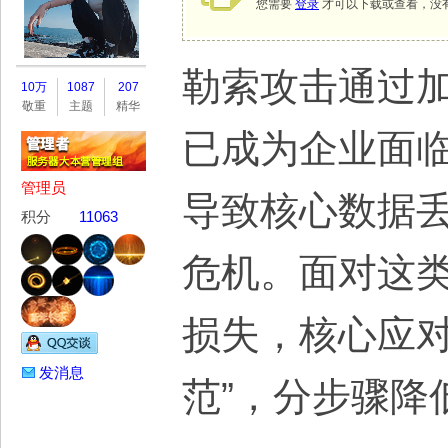
您需要
登录
才可以下载或查看，没
务
勒索攻击通过
10万
1087
207
敬重
主题
精华
已成为企业面
管理员
导致核心数据
积分
11063
危机。面对这
器
损失，核心应对
发消息
范”，分步骤降