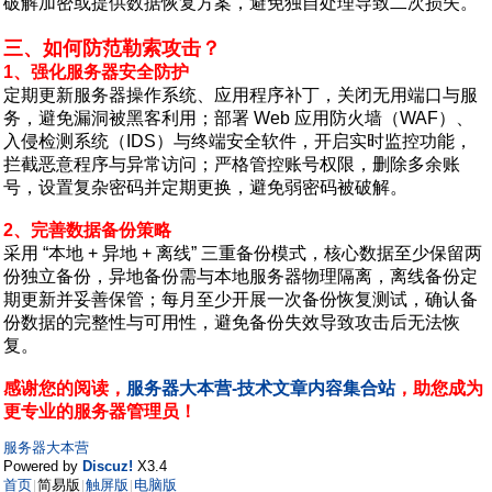
破解加密或提供数据恢复方案，避免独自处理导致二次损失。
三、如何防范勒索攻击？
1、强化服务器安全防护
定期更新服务器操作系统、应用程序补丁，关闭无用端口与服
务，避免漏洞被黑客利用；部署 Web 应用防火墙（WAF）、
入侵检测系统（IDS）与终端安全软件，开启实时监控功能，
拦截恶意程序与异常访问；严格管控账号权限，删除多余账
号，设置复杂密码并定期更换，避免弱密码被破解。
2、完善数据备份策略
采用 “本地 + 异地 + 离线” 三重备份模式，核心数据至少保留两
份独立备份，异地备份需与本地服务器物理隔离，离线备份定
期更新并妥善保管；每月至少开展一次备份恢复测试，确认备
份数据的完整性与可用性，避免备份失效导致攻击后无法恢
复。
感谢您的阅读，
服务器大本营-技术文章内容集合站
，助您成为
更专业的服务器管理员！
服务器大本营
Powered by
Discuz!
X3.4
首页
简易版
触屏版
电脑版
|
|
|