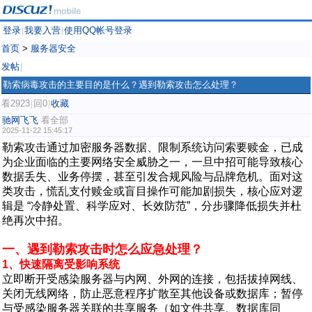
登录
我要入营
使用QQ帐号登录
|
|
首页
>
服务器安全
发帖
|
勒索病毒攻击的主要目的是什么？遇到勒索攻击怎么处理？
看2923
回0
收藏
|
|
驰网飞飞
看全部
2025-11-22 15:45:17
勒索攻击通过加密服务器数据、限制系统访问索要赎金，已成
为企业面临的主要网络安全威胁之一，一旦中招可能导致核心
数据丢失、业务停摆，甚至引发合规风险与品牌危机。面对这
类攻击，慌乱支付赎金或盲目操作可能加剧损失，核心应对逻
辑是 “冷静处置、科学应对、长效防范”，分步骤降低损失并杜
绝再次中招。
一、遇到勒索攻击时怎么应急处理？
1、快速隔离受影响系统
立即断开受感染服务器与内网、外网的连接，包括拔掉网线、
关闭无线网络，防止恶意程序扩散至其他设备或数据库；暂停
与受感染服务器关联的共享服务（如文件共享、数据库同