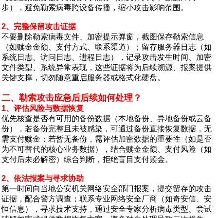
步），避免勒索病毒跨设备传播，缩小攻击影响范围。
2、完整保留攻击证据
不要删除勒索病毒文件、加密提示弹窗，截图保存勒索信息
（如赎金金额、支付方式、联系渠道）；留存服务器日志（如
系统日志、访问日志、进程日志），记录攻击发生时间、加密
文件类型、系统异常表现，这些证据将为后续溯源、报案提供
关键支撑，切勿随意重启服务器或格式化硬盘。
二、勒索攻击应急后后续如何处理？
1、评估风险与数据恢复
优先核查是否有可用的备份数据（本地备份、异地备份或云备
份），若备份完整且未被感染，可通过备份直接恢复数据，无
需支付赎金；若暂无备份，需评估加密数据的重要性（如是否
为不可替代的核心业务数据），结合赎金金额、支付风险（如
支付后未必解密）综合判断，拒绝盲目支付赎金。
2、依法报案与寻求协助
第一时间向当地公安机关网络安全部门报案，提交留存的攻击
证据，配合警方调查；联系专业网络安全厂商（如奇安信、安
恒信息），寻求技术支持，通过安全专家分析病毒类型、尝试