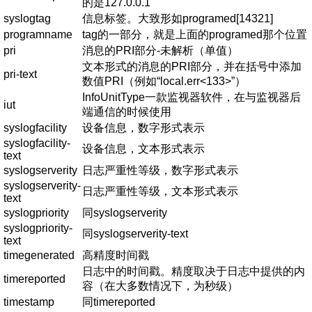
的是127.0.0.1
syslogtag
信息标签。大致形如programed[14321]
programname
tag的一部分，就是上面的programed那个位置
pri
消息的PRI部分-未解析（单值）
文本形式的消息的PRI部分，并在括号中添加
pri-text
数值PRI（例如“local.err<133>”）
InfoUnitType一款监视器软件，在与监视器后
iut
端通信的时候使用
syslogfacility
设备信息，数字形式表示
syslogfacility-
设备信息，文本形式表示
text
syslogserverity
日志严重性等级，数字形式表示
syslogserverity-
日志严重性等级，文本形式表示
text
syslogpriority
同syslogserverity
syslogpriority-
同syslogserverity-text
text
timegenerated
高精度时间戳
日志中的时间戳。精度取决于日志中提供的内
timereported
容（在大多数情况下，为秒级）
timestamp
同timereported