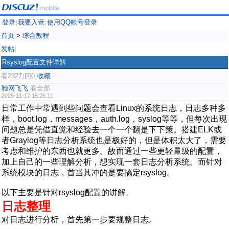
登录
我要入营
使用QQ帐号登录
|
|
首页
>
综合教程
发帖
|
Rsyslog配置文件详解
看2327
回0
收藏
|
|
驰网飞飞
看全部
2025-11-17 15:26:11
日常工作中常遇到些问题会查看Linux的系统日志，日志多种多
样，boot.log，messages，auth.log，syslog等等，但每次出现
问题总是凭借直觉和经验去一个一个翻是下下策。搭建ELK或
者Graylog等日志分析系统也是极好的，但是体积太大了，需要
考虑和维护的东西也就更多。故而通过一些更轻量级的配置，
加上自己的一些理解分析，想实现一套日志分析系统。而针对
系统模块的日志，首当其冲的是要搞定rsyslog。
以下主要是针对rsyslog配置的讲解。
日志整理
对日志进行分析，首先第一步要规整日志。