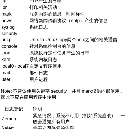
ftp
FTP产生的日志
lpr
打印相关活动
mark
服务内部的信息，时间标识
news
网络新闻传输协议（nntp）产生的信息
syslog
系统日志
security
uucp
Unix-to-Unix Copy两个unix之间的相关通信
console
针对系统控制台的信息
cron
系统执行定时任务产生的日志
kern
系统内核日志
local0~local7
自定义程序使用
mail
邮件日志
user
用户进程
Note: 不建议使用关键字 security，并且 mark仅供内部使用，
因此不应在应用程序中使用
日志登记
说明
紧急情况，系统不可用（例如系统崩溃），一
7
emerg
般会通知所有用户
6
alert
需要立即修复的告警