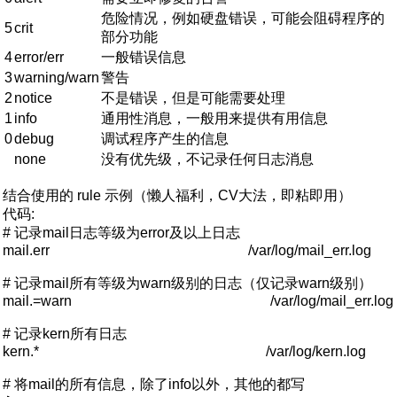
危险情况，例如硬盘错误，可能会阻碍程序的
5
crit
部分功能
4
error/err
一般错误信息
3
warning/warn
警告
2
notice
不是错误，但是可能需要处理
1
info
通用性消息，一般用来提供有用信息
0
debug
调试程序产生的信息
none
没有优先级，不记录任何日志消息
结合使用的 rule 示例（懒人福利，CV大法，即粘即用）
代码:
# 记录mail日志等级为error及以上日志
mail.err /var/log/mail_err.log
# 记录mail所有等级为warn级别的日志（仅记录warn级别）
mail.=warn /var/log/mail_err.log
# 记录kern所有日志
kern.* /var/log/kern.log
# 将mail的所有信息，除了info以外，其他的都写