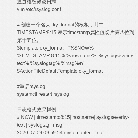
通过模板修改日志
vim /etc/rsyslog.conf
# 创建一个名为cky_format的模板，其中
TIMESTAMP:8:15 表示timestamp属性值切片第八位到
第十五位。
$template cky_format，"%$NOW%
%TIMESTAMP:8:15% %hostname% %syslogseverity-
text% %syslogtag% %msg%\n"
$ActionFileDefaultTemplate cky_format
#重启rsyslog
systemctl restart rsyslog
日志格式效果样例
# NOW | timestamp:8:15| hostname| syslogseverity-
text | syslogtag | msg
2020-07-09 09:59:54 mycomputer info