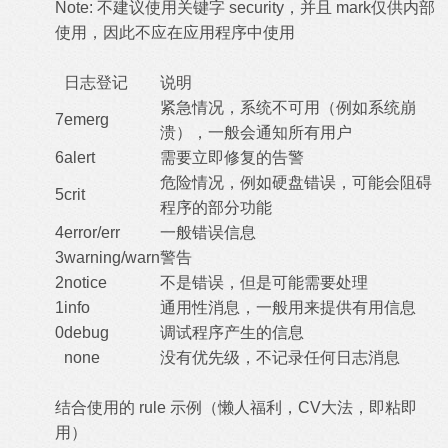
Note: 不建议使用关键字 security，并且 mark仅供内部
使用，因此不应在应用程序中使用
日志登记
说明
紧急情况，系统不可用（例如系统崩
7
emerg
溃），一般会通知所有用户
6
alert
需要立即修复的告警
危险情况，例如硬盘错误，可能会阻碍
5
crit
程序的部分功能
4
error/err
一般错误信息
3
warning/warn
警告
2
notice
不是错误，但是可能需要处理
1
info
通用性消息，一般用来提供有用信息
0
debug
调试程序产生的信息
none
没有优先级，不记录任何日志消息
结合使用的 rule 示例（懒人福利，CV大法，即粘即
用）