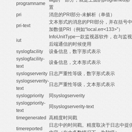
programname
置
pri
消息的PRI部分-未解析（单值）
文本形式的消息的PRI部分，并在括号
pri-text
加数值PRI（例如“local.err<133>”）
InfoUnitType一款监视器软件，在与监
iut
后端通信的时候使用
syslogfacility
设备信息，数字形式表示
syslogfacility-
设备信息，文本形式表示
text
syslogserverity
日志严重性等级，数字形式表示
syslogserverity-
日志严重性等级，文本形式表示
text
syslogpriority
同syslogserverity
syslogpriority-
同syslogserverity-text
text
timegenerated
高精度时间戳
日志中的时间戳。精度取决于日志中提
timereported