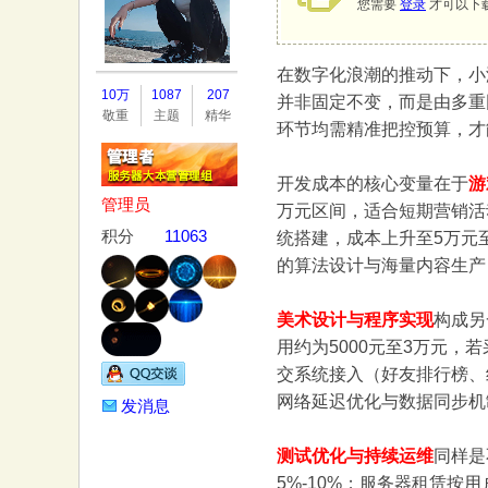
您需要
登录
才可以下
在数字化浪潮的推动下，小
务
10万
1087
207
并非固定不变，而是由多重
敬重
主题
精华
环节均需精准把控预算，才
开发成本的核心变量在于
游
管理员
万元区间，适合短期营销活
积分
11063
统搭建，成本上升至5万元
的算法设计与海量内容生产
器
美术设计与程序实现
构成另
用约为5000元至3万元，
交系统接入（好友排行榜、
网络延迟优化与数据同步机
发消息
测试优化与持续运维
同样是
5%-10%；服务器租赁按