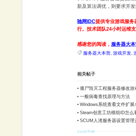
新及算法调优，则要求开发
大
驰网IDC
提供专业游戏服务
行。技术团队24小时运维
感谢您的阅读，
服务器大本
服务器大本营
,
游戏开发
,
本
相关帖子
•
僵尸毁灭工程服务器修改游戏
•
一般病毒查找原理与方法
•
Windows系统查看文件扩
•
Steam创意工坊模组ID怎么
•
SCUM人渣服务器设置管
营