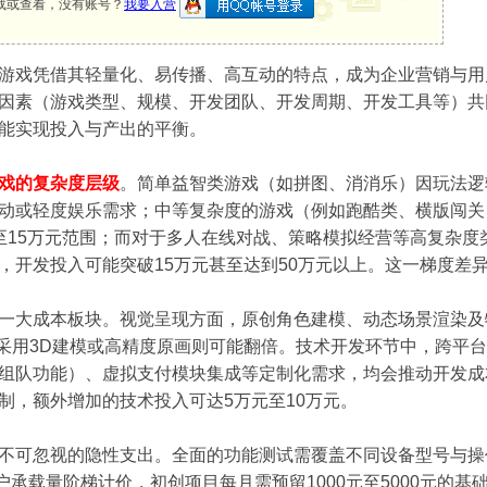
载或查看，没有账号？
我要入营
游戏凭借其轻量化、易传播、高互动的特点，成为企业营销与用
因素（游戏类型、规模、开发团队、开发周期、开发工具等）共
能实现投入与产出的平衡。
戏的复杂度层级
。简单益智类游戏（如拼图、消消乐）因玩法逻
动或轻度娱乐需求；中等复杂度的游戏（例如跑酷类、横版闯关
至15万元范围；而对于多人在线对战、策略模拟经营等高复杂
，开发投入可能突破15万元甚至达到50万元以上。这一梯度差
一大成本板块。视觉呈现方面，原创角色建模、动态场景渲染及
若采用3D建模或高精度原画则可能翻倍。技术开发环节中，跨平台
组队功能）、虚拟支付模块集成等定制化需求，均会推动开发成
制，额外增加的技术投入可达5万元至10万元。
不可忽视的隐性支出。全面的功能测试需覆盖不同设备型号与操
用户承载量阶梯计价，初创项目每月需预留1000元至5000元的