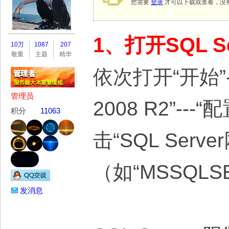
您需要
登录
才可以下载或查看，没
务
1、打开SQL S
10万
1087
207
敬重
主题
精华
依次打开“开始”---“
管理员
2008 R2”---
积分
11063
击“SQL Serv
器
（如“MSSQLSE
发消息