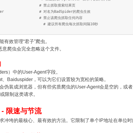
/search?* # 禁止抓取搜索结果页
BadSpider # 对名为BadSpider的爬虫生效
： / # 禁止该爬虫抓取任何内容
ay： 10 # 建议所有爬虫每次抓取间隔10秒
能有效管理“君子”爬虫。
，恶意爬虫会完全忽略这个文件。
别
ers）中的User-Agent字段。
ot、Baiduspider，可以为它们设置较为宽松的策略。
装成浏览器，但有些劣质爬虫的User-Agent会是空的，或者是常见
拒绝或限制这类请求。
- 限速与节流
求冲垮的最核心、最有效的方法。它限制了单个IP地址在单位时