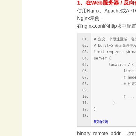
1、在Web服务器 / 
使用Nginx、Apache
Nginx示例：
在nginx.conf的http块中配
# 定义一个限速区域，名为
# burst=5 表示允
limit_req_zone $bin
server {
location / {
limit_req zon
# nodelay 
# 如果不加 nod
# ... 其
}
}
复制代码
binary_remote_addr