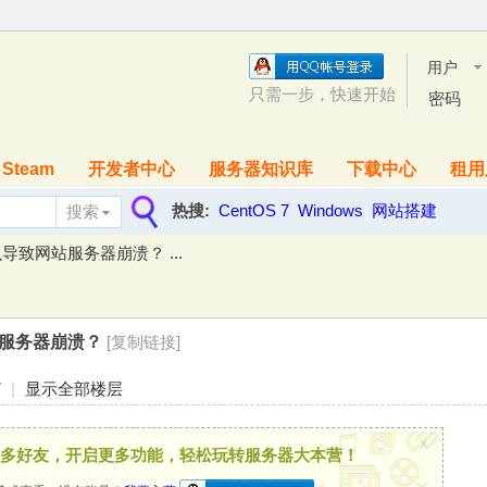
用户
名
只需一步，快速开始
密码
Steam
开发者中心
服务器知识库
下载中心
租用
热搜:
CentOS 7
Windows
网站搭建
搜索
搜
致网站服务器崩溃？ ...
索
服务器崩溃？
[复制链接]
7
|
显示全部楼层
x
多好友，开启更多功能，轻松玩转服务器大本营！