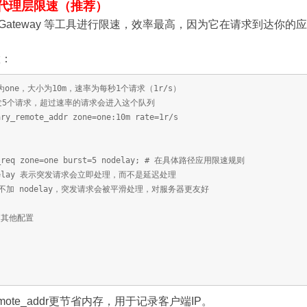
反向代理层限速（推荐）
或API Gateway 等工具进行限速，效率最高，因为它在请求到达
置：
one，大小为10m，速率为每秒1个请求（1r/s）
许突发5个请求，超过速率的请求会进入这个队列
ary_remote_addr zone=one:10m rate=1r/s
e=one burst=5 nodelay; # 在具体路径应用限速规则
表示突发请求会立即处理，而不是延迟处理
elay，突发请求会被平滑处理，对服务器更友好
他配置
：比remote_addr更节省内存，用于记录客户端IP。