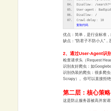
Disallow： 
大
User-agent： 
Disallow
Crawl-del
复制代码
优点：简单，是行业标准，
缺点：“防君子不防小人”
2、通过User-Agent识
本
检查请求头（Request Head
识别友好爬虫：如Googleb
识别伪装的爬虫：很多爬虫会伪
Scrapy）。你可以直接
第二层：核心策略 
这是防止服务器被高并发请
营