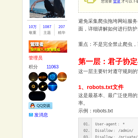
您需要
登录
才可以下
避免采集爬虫拖垮网站服务
务
10万
1087
207
面，详细讲解如何进行防护
敬重
主题
精华
重点：不是完全禁止爬虫，
管理员
第一层：君子协定
积分
11063
这一层主要针对遵守规则的“友好
器
1、robots.txt文件
这是最基本、最广泛使用的方
率。
示例：robots.txt
发消息
User-age
Disallow： /
Disallow： /p