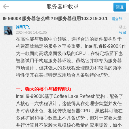
服务器IP收录
回复
I9-9900K服务器怎么样？I9服务器租用103.219.30.1
看全部
驰网飞飞
楼主
2024-4-26 14:41:35
收藏
在高性能与数据中心领域，选择合适的硬件架构对于
构建高效稳定的服务器至关重要。Intel酷睿I9-9900K作
为一款面向高端桌面级市场的CPU，在特定场景下也
被尝试用于构建服务器环境。虽然它并非专为服务器
市场设计，但其强大的多线程处理能力和较高的频率
特性使其在某些特定应用场合具备独特的优势。
一、强大的核心与线程能力
Intel I9-9900K基于Coffee Lake Refresh架构，配备了
八核心十六线程设计，这使得其在处理密集型并发任
务时表现出色。相比传统服务器CPU，虽然其可能在
多路扩展和核心数量上不具备优势，但对于需要大量
并行计算且不依赖大规模核心数量的应用场景，如小