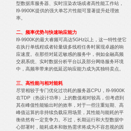
型数据库服务器、实时渲染农场或者高性能工作站，
I9-9900K提供的强大单芯片性能可显著提升处理效
率。
二、频率优势与快速响应能力
I9-9900K的最大睿频可高达5GHz以上，这一特性使它
在执行单线程或者轻量级多线程任务时展现卓越的响
应速度。在那些对延迟敏感的服务中，例如金融高频
交易系统、实时数据分析平台以及部分网络服务环境
中，高频率带来的低延迟响应能力成为其独特卖点。
三、高性能与相对能耗
尽管相较于专门优化过功耗的服务器CPU，I9-9900K
在TDP（热设计功率）上的数值相对较高，但考虑到
其在峰值性能输出时的效率，对于一些注重短期、高
峰值运算的非持续负载应用场景，其性能与能耗的平
衡依然有一定竞争力。不过，长期运行和大型数据中
心部署时，能耗成本和散热需求将成为不容忽视的因