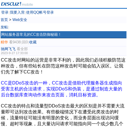
登录
我要入营
使用QQ帐号登录
|
|
首页
>
Web安全
发帖
|
网站服务器常见的CC攻击防御秘籍！
精华
看9438
回0
收藏
|
|
驰网飞飞
看全部
2023-9-27 17:33:00
CC攻击对网站的运营是非常不利的，因此我们必须积极防范这
种攻击，但有些站长在防范这种攻击时可能会陷入误区。让我
们先了解下CC攻击！
CC是DDoS攻击的一种，CC攻击是借助代理服务器生成指向
受害主机的合法请求，实现DDoS和伪装，是通过制造大量的
后台数据库查询动作来攻击页面，消耗目标资源。
CC攻击的特点和流量型DDoS攻击最大的区别是并不需要大流
量即可达到攻击效果。有些极端情况下在遭受此类攻击的时
候，流量特征可能没有明显的变化，而业务层面出现访问缓
慢、超时等现象，且大量访问请求可能指向同一个或少数几个