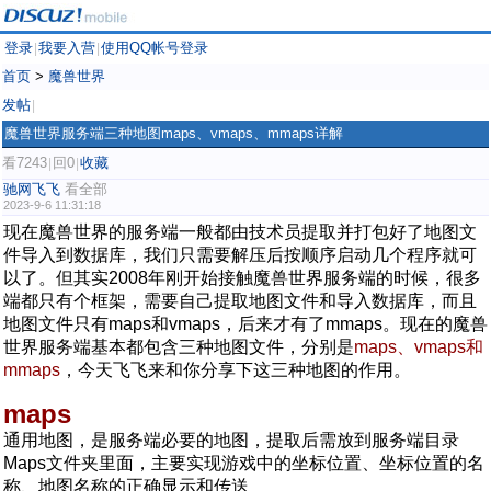
登录
我要入营
使用QQ帐号登录
|
|
首页
>
魔兽世界
发帖
|
魔兽世界服务端三种地图maps、vmaps、mmaps详解
看7243
回0
收藏
|
|
驰网飞飞
看全部
2023-9-6 11:31:18
现在魔兽世界的服务端一般都由技术员提取并打包好了地图文
件导入到数据库，我们只需要解压后按顺序启动几个程序就可
以了。但其实2008年刚开始接触魔兽世界服务端的时候，很多
端都只有个框架，需要自己提取地图文件和导入数据库，而且
地图文件只有maps和vmaps，后来才有了mmaps。现在的魔兽
世界服务端基本都包含三种地图文件，分别是
maps、vmaps和
mmaps
，今天飞飞来和你分享下这三种地图的作用。
maps
通用地图，是服务端必要的地图，提取后需放到服务端目录
Maps文件夹里面，主要实现游戏中的坐标位置、坐标位置的名
称、地图名称的正确显示和传送