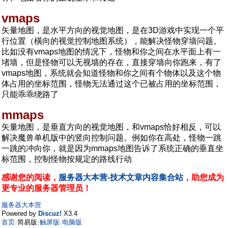
vmaps
矢量地图，是水平方向的视觉地图，是在3D游戏中实现一个平
行位置（橫向的视觉控制地图系统），能解决怪物穿墙问题。
比如没有vmaps地图的情况下，怪物和你之间在水平面上有一
堵墙，但是怪物可以无视墙的存在，直接穿墙向你跑来，有了
vmaps地图，系统就会知道怪物和你之间有个物体以及这个物
体占用的坐标范围，怪物无法通过这个已被占用的坐标范围，
只能乖乖绕路了
mmaps
矢量地图，是垂直方向的视觉地图，和vmaps恰好相反，可以
解决魔兽单机版中的竖向控制问题。例如你在高处，怪物一跳
一跳的冲向你，就是因为mmaps地图告诉了系统正确的垂直坐
标范围，控制怪物按规定的路线行动
感谢您的阅读，
服务器大本营-技术文章内容集合站
，助您成为
更专业的服务器管理员！
服务器大本营
Powered by
Discuz!
X3.4
首页
简易版
触屏版
电脑版
|
|
|