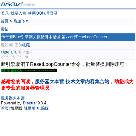
登录
我要入营
使用QQ帐号登录
|
|
首页
>
热血传奇
发帖
|
传奇新Blue引擎网关报错脚本错误 第xxx行ReseLoopCounter
看2146
回0
收藏
|
|
驰网飞飞
看全部
2026-2-6 17:32:29
新引擎取消了ResetLoopCounter命令，批量替换删除即可！
感谢您的阅读，
服务器大本营-技术文章内容集合站
，助您成为
更专业的服务器管理员！
服务器大本营
Powered by
Discuz!
X3.4
首页
简易版
触屏版
电脑版
|
|
|