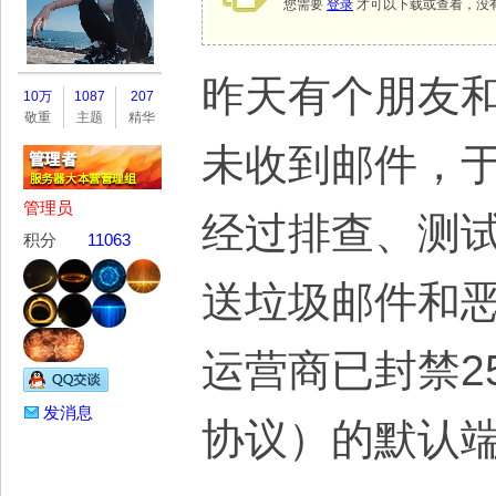
您需要
登录
才可以下载或查看，没
务
昨天有个朋友和
10万
1087
207
敬重
主题
精华
未收到邮件，
管理员
经过排查、测
积分
11063
送垃圾邮件和
器
运营商已封禁2
发消息
协议）的默认