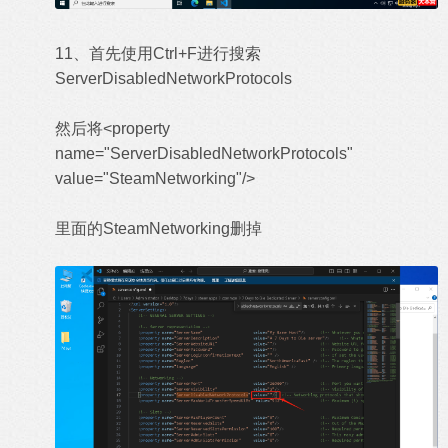
11、首先使用Ctrl+F进行搜索
ServerDisabledNetworkProtocols
然后将<property
name="ServerDisabledNetworkProtocols"
value="SteamNetworking"/>
里面的SteamNetworking删掉