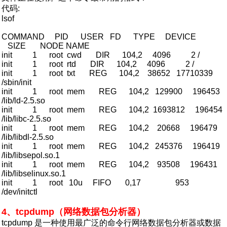
代码:
lsof
COMMAND PID USER FD TYPE DEVICE
SIZE NODE NAME
init 1 root cwd DIR 104,2 4096 2 /
init 1 root rtd DIR 104,2 4096 2 /
init 1 root txt REG 104,2 38652 17710339
/sbin/init
init 1 root mem REG 104,2 129900 196453
/lib/ld-2.5.so
init 1 root mem REG 104,2 1693812 196454
/lib/libc-2.5.so
init 1 root mem REG 104,2 20668 196479
/lib/libdl-2.5.so
init 1 root mem REG 104,2 245376 196419
/lib/libsepol.so.1
init 1 root mem REG 104,2 93508 196431
/lib/libselinux.so.1
init 1 root 10u FIFO 0,17 953
/dev/initctl
4、tcpdump（网络数据包分析器）
tcpdump 是一种使用最广泛的命令行网络数据包分析器或数据