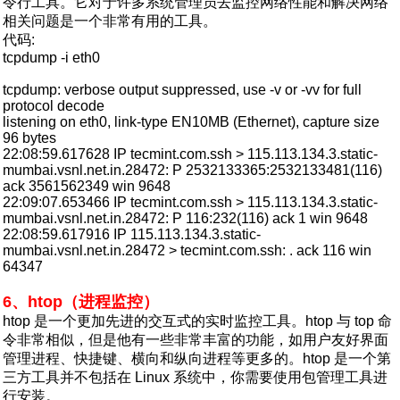
令行工具。它对于许多系统管理员去监控网络性能和解决网络
相关问题是一个非常有用的工具。
代码:
tcpdump -i eth0
tcpdump: verbose output suppressed, use -v or -vv for full
protocol decode
listening on eth0, link-type EN10MB (Ethernet), capture size
96 bytes
22:08:59.617628 IP tecmint.com.ssh > 115.113.134.3.static-
mumbai.vsnl.net.in.28472: P 2532133365:2532133481(116)
ack 3561562349 win 9648
22:09:07.653466 IP tecmint.com.ssh > 115.113.134.3.static-
mumbai.vsnl.net.in.28472: P 116:232(116) ack 1 win 9648
22:08:59.617916 IP 115.113.134.3.static-
mumbai.vsnl.net.in.28472 > tecmint.com.ssh: . ack 116 win
64347
6、htop（进程监控）
htop 是一个更加先进的交互式的实时监控工具。htop 与 top 命
令非常相似，但是他有一些非常丰富的功能，如用户友好界面
管理进程、快捷键、横向和纵向进程等更多的。htop 是一个第
三方工具并不包括在 Linux 系统中，你需要使用包管理工具进
行安装。