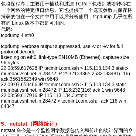
包嗅探程序，主要用于捕获和过滤 TCP/IP 包收到或者转移在
一个网络的特定借口信息。它也提供了一个选项参数去保存将
捕获的包在一个文件中用于以后分析使用，tcpdump 几乎在所
有的 Linux 版本中都是可用的。
代码:
tcpdump -i eth0
tcpdump: verbose output suppressed, use -v or -vv for full
protocol decode
listening on eth0, link-type EN10MB (Ethernet), capture size
96 bytes
22:08:59.617628 IP tecmint.com.ssh > 115.113.134.3.static-
mumbai.vsnl.net.in.28472: P 2532133365:2532133481(116)
ack 3561562349 win 9648
22:09:07.653466 IP tecmint.com.ssh > 115.113.134.3.static-
mumbai.vsnl.net.in.28472: P 116:232(116) ack 1 win 9648
22:08:59.617916 IP 115.113.134.3.static-
mumbai.vsnl.net.in.28472 > tecmint.com.ssh: . ack 116 win
64347
5、netstat（网络统计）
netstat 命令是一个监控网络数据包传入和传出的统计界面的命