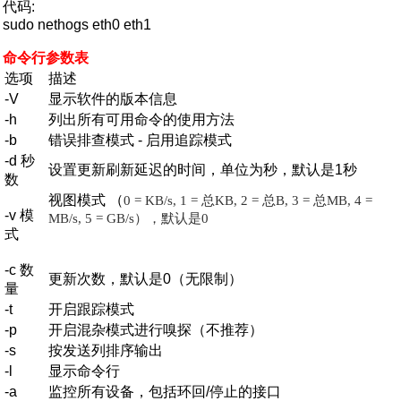
代码:
sudo nethogs eth0 eth1
命令行参数表
选项
描述
-V
显示软件的版本信息
-h
列出所有可用命令的使用方法
-b
错误排查模式 - 启用追踪模式
-d 秒
设置更新刷新延迟的时间，单位为秒，默认是1秒
数
视图模式 （
0 = KB/s, 1 = 总KB, 2 = 总B, 3 = 总MB, 4 =
-v 模
MB/s, 5 = GB/s
）
，
默认
是
0
式
-c 数
更新次数，默认是0（无限制）
量
-t
开启跟踪模式
-p
开启混杂模式进行嗅探（不推荐）
-s
按发送列排序输出
-l
显示命令行
-a
监控所有设备，包括环回/停止的接口