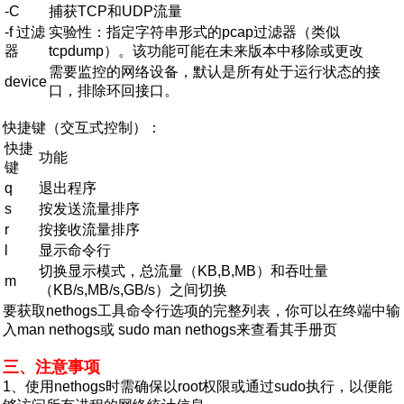
-C
捕获TCP和UDP流量
-f 过滤
实验性：指定字符串形式的pcap过滤器（类似
器
tcpdump）。该功能可能在未来版本中移除或更改
需要监控的网络设备，默认是所有处于运行状态的接
device
口，排除环回接口。
快捷键（交互式控制）：
快捷
功能
键
q
退出程序
s
按发送流量排序
r
按接收流量排序
l
显示命令行
切换显示模式，总流量（KB,B,MB）和吞吐量
m
（KB/s,MB/s,GB/s）之间切换
要获取nethogs工具命令行选项的完整列表，你可以在终端中输
入man nethogs或 sudo man nethogs来查看其手册页
三、注意事项
1、使用nethogs时需确保以root权限或通过sudo执行，以便能