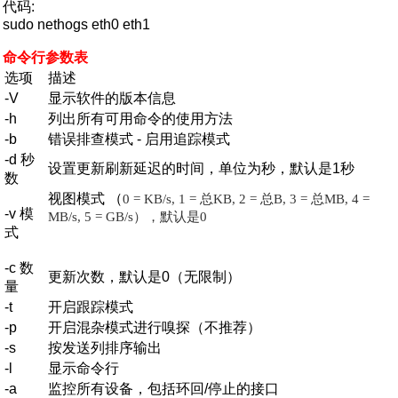
代码:
sudo nethogs eth0 eth1
命令行参数表
选项
描述
-V
显示软件的版本信息
-h
列出所有可用命令的使用方法
-b
错误排查模式 - 启用追踪模式
-d 秒
设置更新刷新延迟的时间，单位为秒，默认是1秒
数
视图模式 （
0 = KB/s, 1 = 总KB, 2 = 总B, 3 = 总MB, 4 =
-v 模
MB/s, 5 = GB/s
）
，
默认
是
0
式
-c 数
更新次数，默认是0（无限制）
量
-t
开启跟踪模式
-p
开启混杂模式进行嗅探（不推荐）
-s
按发送列排序输出
-l
显示命令行
-a
监控所有设备，包括环回/停止的接口