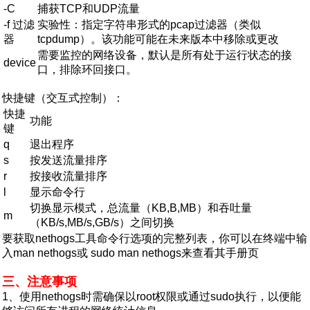
-C
捕获TCP和UDP流量
-f 过滤
实验性：指定字符串形式的pcap过滤器（类似
器
tcpdump）。该功能可能在未来版本中移除或更改
需要监控的网络设备，默认是所有处于运行状态的接
device
口，排除环回接口。
快捷键（交互式控制）：
快捷
功能
键
q
退出程序
s
按发送流量排序
r
按接收流量排序
l
显示命令行
切换显示模式，总流量（KB,B,MB）和吞吐量
m
（KB/s,MB/s,GB/s）之间切换
要获取nethogs工具命令行选项的完整列表，你可以在终端中输
入man nethogs或 sudo man nethogs来查看其手册页
三、注意事项
1、使用nethogs时需确保以root权限或通过sudo执行，以便能