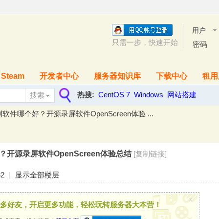
用户
名
只需一步，快速开始
密码
Steam
开发者中心
服务器知识库
下载中心
租用
热搜:
CentOS 7
Windows
网站搭建
搜索
搜
件哪个好？开源录屏软件OpenScreen体验 ...
索
开源录屏软件OpenScreen体验总结
[复制链接]
32
|
显示全部楼层
x
多好友，开启更多功能，轻松玩转服务器大本营！