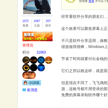
您需要
登录
才可以下
经常看软件分享的朋友们，
务
10万
1087
207
敬重
主题
精华
这个效果可以聚焦屏幕上正
不只是软件分享适用，做教程
管理员
缩放做得很棒，Windows
积分
11063
节省了时间就要付出金钱的
器
它们之所以敢这样，就是因
但是现在不同了，飞飞偶然
源，连账号都不用登录的那
发消息
免费的屏幕录制软件哪个好？