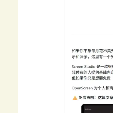
大
本
营