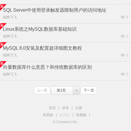
SQL Server中使用登录触发器限制用户的访问地址
驰网飞飞
0
Linux系统之MySQL数据库基础知识
驰网飞飞
0
MySQL 8.0安装及配置超详细图文教程
驰网飞飞
0
向量数据库什么意思？和传统数据库的区别
驰网飞飞
0
上一页
第1页
下一页
首页
|
登录
|
注册
简易版
|
触屏版
|
电脑版
|
© Comsenz Inc.