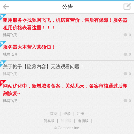
公告
租用服务器找驰网飞飞，机房直营价，售后有保障！服务器
租用价格表看这里！！！
驰网飞飞
0
服务器大本营入营须知！
驰网飞飞
0
关于帖子【隐藏内容】无法观看问题！
驰网飞飞
0
网站优化中，新增域名备案，关站几天，备案审核通过后即
刻恢复~
驰网飞飞
0
首页
|
登录
|
注册
简易版
|
触屏版
|
电脑版
|
© Comsenz Inc.